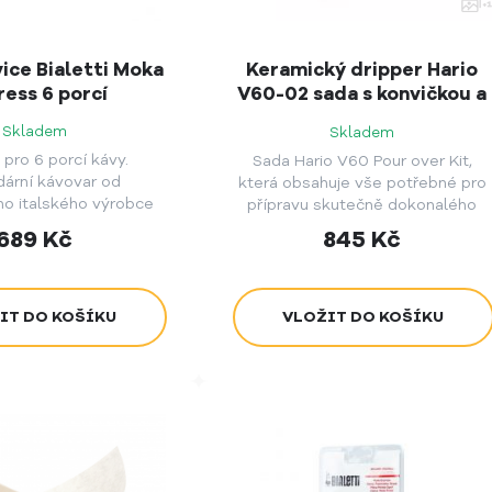
ice Bialetti Moka
Keramický dripper Hario
ress 6 porcí
V60-02 sada s konvičkou a
filtry
Skladem
Skladem
 pro 6 porcí kávy.
Sada Hario V60 Pour over Kit,
ární kávovar od
která obsahuje vše potřebné pro
ho italského výrobce
přípravu skutečně dokonalého
 Přesně takto vypadá
drippu.
689
Kč
845
Kč
liníková italská moka
konvička.