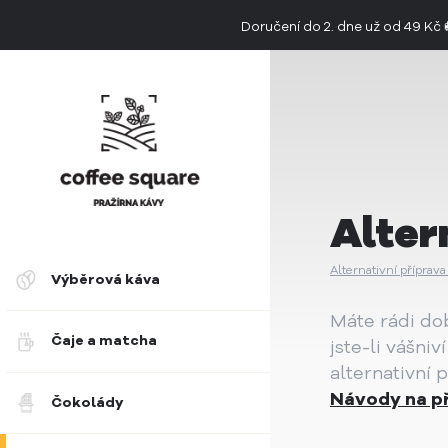
Doručení do 2. dne už od 49 Kč
👉 Objevte jedinečnou chuť limitovan
Alter
Alternativní příprava
Výběrová káva
Máte rádi do
Čaje a matcha
jste-li vášni
alternativní 
Návody na p
Čokolády