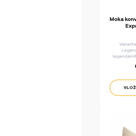
Moka konv
Exp
Varianta
Legend
legendární
Bialetti.
klasická h