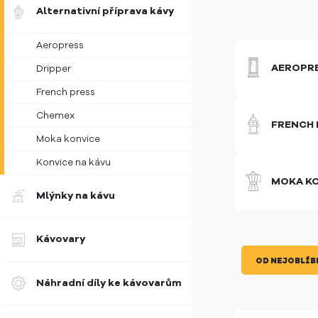
Alternativní příprava kávy
Aeropress
AEROPR
Dripper
French press
Chemex
FRENCH 
Moka konvice
Konvice na kávu
MOKA K
Mlýnky na kávu
Kávovary
OD NEJOBLÍB
Náhradní díly ke kávovarům