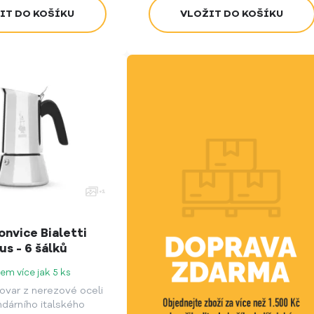
onvice Bialetti
us - 6 šálků
em více jak 5 ks
ovar z nerezové oceli
dárního italského