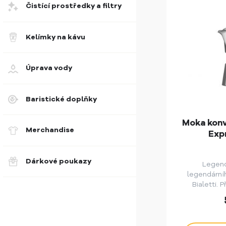
Čistící prostředky a filtry
Kelímky na kávu
Úprava vody
Baristické doplňky
Moka konv
Merchandise
Exp
Dárkové poukazy
Legend
legendární
Bialetti.
klasická h
konvička. Va