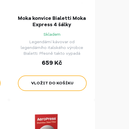
Moka konvice Bialetti Moka
Express 4 šálky
Skladem
Legendární kávovar od
legendárního italského výrobce
Bialetti. Přesně takto vypadá
klasická hliníková italská moka
659
Kč
konvička. Varianta na 4 šálky kávy.