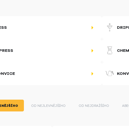
ESS
DRIP
PRESS
CHEM
ONVICE
KONV
ENĚJŠÍHO
OD NEJLEVNĚJŠÍHO
OD NEJDRAŽŠÍHO
ABE