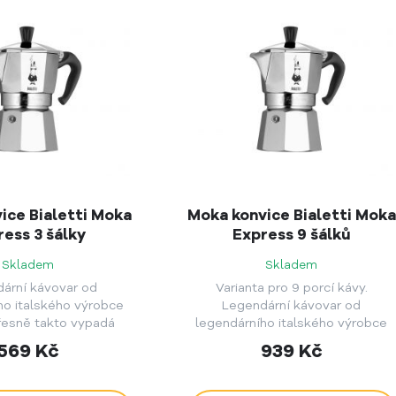
ice Bialetti Moka
Moka konvice Bialetti Moka
ress 3 šálky
Express 9 šálků
Skladem
Skladem
ární kávovar od
Varianta pro 9 porcí kávy.
ho italského výrobce
Legendární kávovar od
 Přesně takto vypadá
legendárního italského výrobce
liníková italská moka
Bialetti. Přesně takto vypadá
569
Kč
939
Kč
rianta na 3 šálky kávy.
klasická hliníková italská moka
konvička.