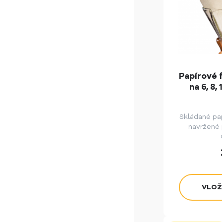
Papírové 
na 6, 8,
Skládané pap
navržené 