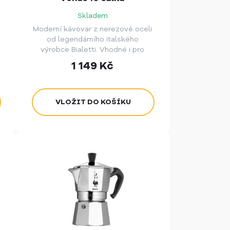
Skladem
Moderní kávovar z nerezové oceli
od legendárního italského
a
výrobce Bialetti. Vhodné i pro
indukční ohřev. Varianta pro 10
1 149
Kč
porcí kávy.