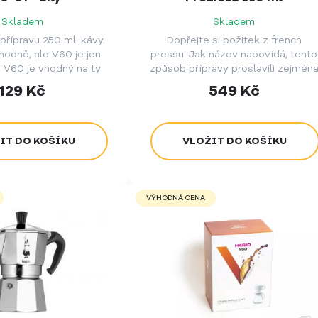
Skladem
Skladem
 přípravu 250 ml. kávy.
Dopřejte si požitek z french
 hodně, ale V60 je jen
pressu. Jak název napovídá, tento
o V60 je vhodný na ty
způsob přípravy proslavili zejmén
pší kávy světa.
Francouzi. Tento způsob přípravy
129
Kč
549
Kč
kávy si zamiloval i Napoleon
Bonaparte.
VÝHODNÁ CENA