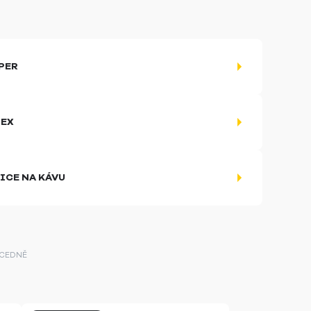
PER
EX
ICE NA KÁVU
CEDNĚ