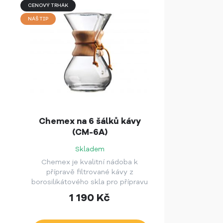
CENOVÝ TRHÁK
NÁŠ TIP
Chemex na 6 šálků kávy
(CM-6A)
Skladem
Chemex je kvalitní nádoba k
přípravě filtrované kávy z
borosilikátového skla pro přípravu
kávy. Tento funkční výrobek Vás
1 190
Kč
zaujme svým neotřelým designem
s dřevěným korzetem uvázaným
koženým páskem.