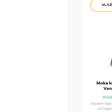
Moka k
Ven
Sklad
Moderní káv
od legen