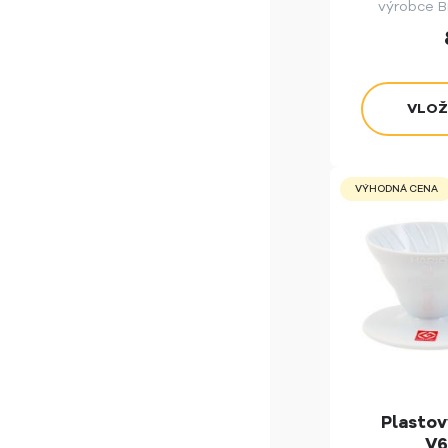
výrobce Bi
indukční o
VÝHODNÁ CENA
Plastov
V6