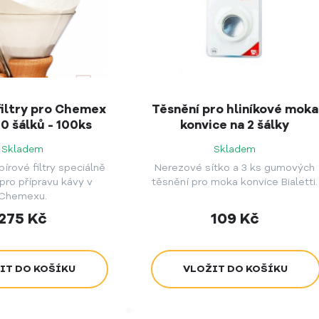
filtry pro Chemex
Těsnění pro hliníkové moka
 10 šálků - 100ks
konvice na 2 šálky
Skladem
Skladem
írové filtry speciálně
Nerezové sítko a 3 ks gumových
pro přípravu kávy v
těsnění pro moka konvice Bialetti.
Chemexu.
275
Kč
109
Kč