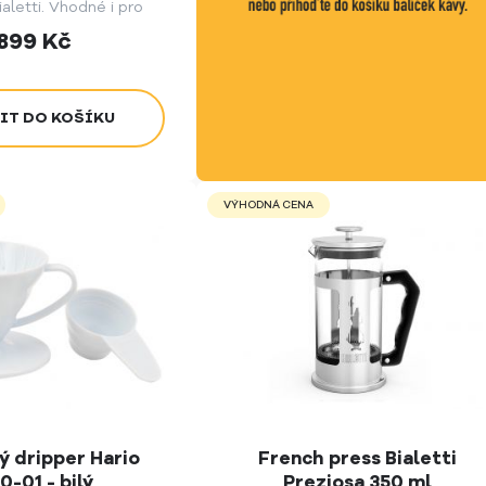
aletti. Vhodné i pro
hřev. Varianta pro 6
899
Kč
porcí kávy.
VÝHODNÁ CENA
ý dripper Hario
French press Bialetti
0-01 - bilý
Preziosa 350 ml