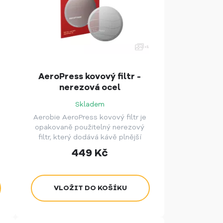
AeroPress kovový filtr -
nerezová ocel
Skladem
Aerobie AeroPress kovový filtr je
opakovaně použitelný nerezový
filtr, který dodává kávě plnější
chuť a eliminuje potřebu
449
Kč
papírových filtrů.