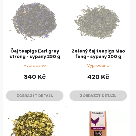
Čaj teapigs Earl grey
Zelený čaj teapigs Mao
strong - sypaný 250 g
feng - sypaný 200 g
Vyprodáno
Vyprodáno
340
Kč
420
Kč
ZOBRAZIT DETAIL
ZOBRAZIT DETAIL