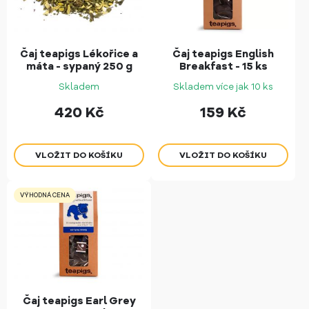
Čaj teapigs Lékořice a
Čaj teapigs English
máta - sypaný 250 g
Breakfast - 15 ks
Skladem
Skladem více jak 10 ks
420
Kč
159
Kč
VÝHODNÁ CENA
Čaj teapigs Earl Grey