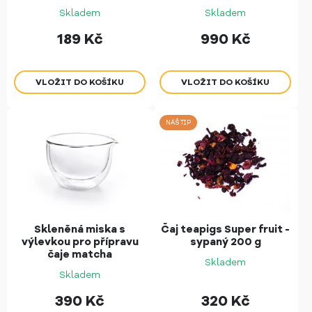
Skladem
Skladem
189
Kč
990
Kč
NÁŠ TIP
Skleněná miska s
Čaj teapigs Super fruit -
výlevkou pro přípravu
sypaný 200 g
čaje matcha
Skladem
Skladem
390
Kč
320
Kč