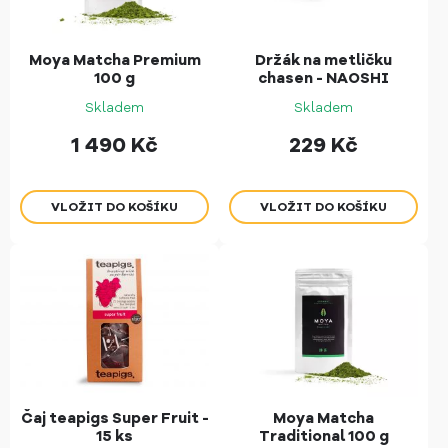
Moya Matcha Premium
Držák na metličku
100 g
chasen - NAOSHI
Skladem
Skladem
1 490
Kč
229
Kč
Čaj teapigs Super Fruit -
Moya Matcha
15 ks
Traditional 100 g