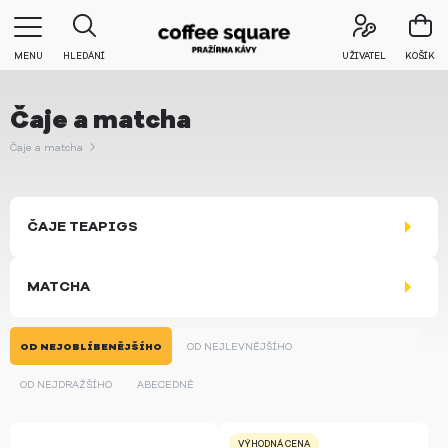
MENU
HLEDÁNÍ
UŽIVATEL
KOŠÍK
Čaje a matcha
Čaje a matcha
ČAJE TEAPIGS
MATCHA
OD NEJOBLÍBENĚJŠÍHO
OD NEJLEVNĚJŠÍHO
OD NEJDRAŽŠÍHO
ABECEDNĚ
VÝHODNÁ CENA