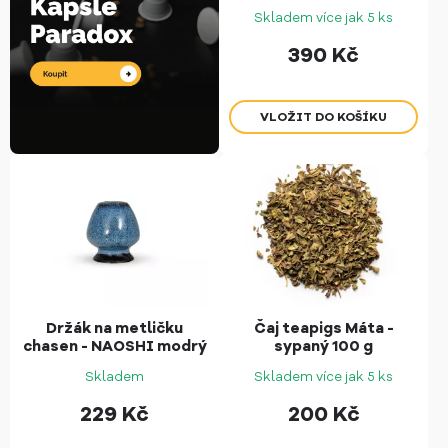
Skladem více jak 5 ks
390
Kč
Držák na metličku
Čaj teapigs Máta -
chasen - NAOSHI modrý
sypaný 100 g
Skladem
Skladem více jak 5 ks
229
Kč
200
Kč