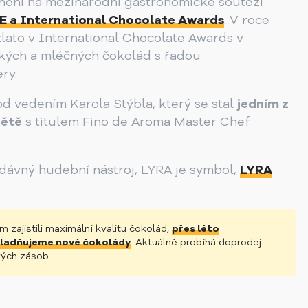
enění na mezinárodní gastronomické soutěží
 a International Chocolate Awards
. V roce
zlato v International Chocolate Awards v
řkých a mléčných čokolád s řadou
ry.
od vedením Karola Stýbla, který se stal
jedním z
větě
s titulem Fino de Aroma Master Chef
odávný hudební nástroj, LYRA je symbol,
LYRA
 zajistili maximální kvalitu čokolád,
přes léto
ladňujeme nové čokolády
. Aktuálně probíhá doprodej
ých zásob.