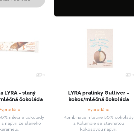
a LYRA - slaný
LYRA pralinky Gulliver -
mléčná čokoláda
kokos/mléčná čokoláda
Vyprodáno
Vyprodáno
50% mléčné čokolády
Kombinace mléčné 50% čokolády
 s náplní ze slaného
z Kolumbie se šťavnatou
karamelu.
kokosovou náplní.