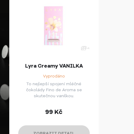
Lyra Creamy VANILKA
Vyprodáno
To nejlepší spojení mléčné
čokolády Fino de Aroma se
skutečnou vanilkou.
99
Kč
ZOBRAZIT DETAIL