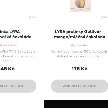
inka LYRA -
LYRA pralinky Gulliver -
hořká čokoláda
mango/mléčná čokoláda
Vyprodáno
Vyprodáno
hořké 70% čokolády z
Kombinace mléčné 50% čokolády
 šťavnatou malinovou
z Kolumbie s mangovou náplní.
náplní
45
Kč
175
Kč
AZIT DETAIL
ZOBRAZIT DETAIL