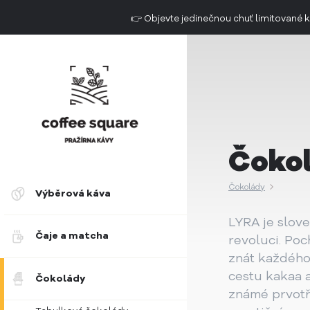
👉 Objevte jedinečnou chuť limitovan
Doručení do 2. dne už od 49 Kč
Čoko
Čokolády
Výběrová káva
LYRA je slove
Čaje a matcha
revoluci. Poc
znát každého 
cestu kakaa 
Čokolády
známé prvotř