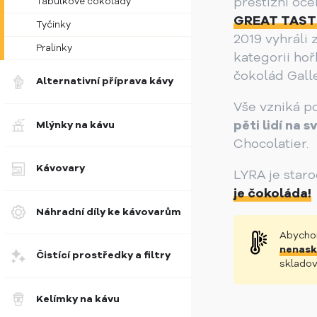
prestižní oc
Tabulkové čokolády
GREAT TASTE
Tyčinky
2019 vyhráli 
Pralinky
kategorii ho
čokolád Galle
Alternativní příprava kávy
Vše vzniká p
pěti lidí na s
Mlýnky na kávu
Chocolatier.
Kávovary
LYRA je star
je čokoláda!
Náhradní díly ke kávovarům
Abychom
nenask
Čistící prostředky a filtry
skladov
Kelímky na kávu