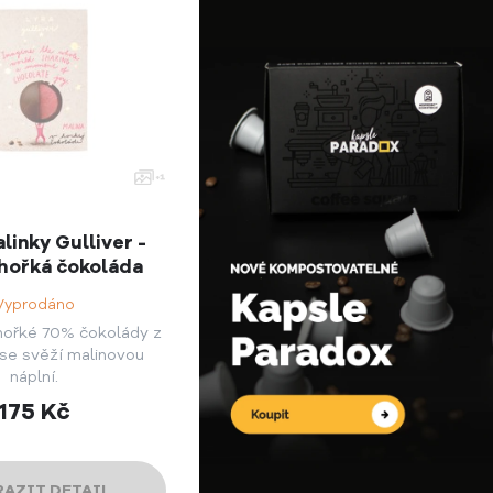
linky Gulliver -
hořká čokoláda
Vyprodáno
hořké 70% čokolády z
se svěží malinovou
náplní.
175
Kč
AZIT DETAIL