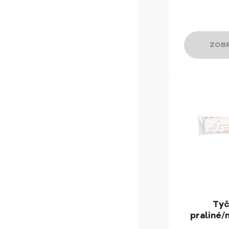
ZOBR
Tyč
praliné/