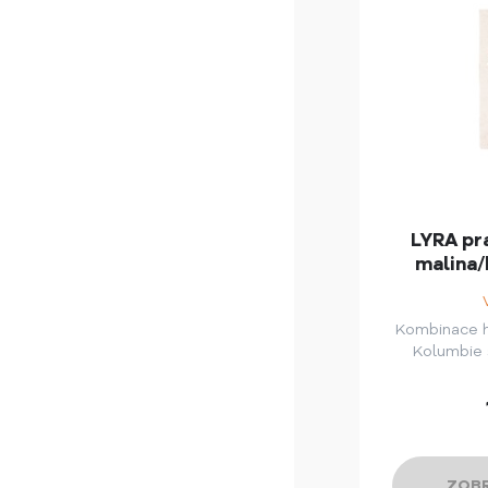
LYRA pra
malina/
Kombinace 
Kolumbie 
ZOBR