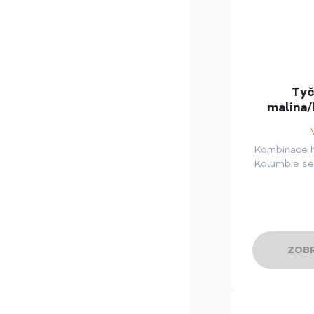
Tyč
malina/
Kombinace 
Kolumbie se
ZOBR