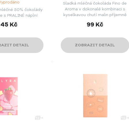
Vyprodáno
Sladká mléčná čokoláda Fino de
Aroma v dokonalé kombinaci s
mléčné 50% čokolády
kyselkavou chutí malin příjemně
e s PRALINÉ náplní
překvapí vaše smysly.
45
Kč
99
Kč
AZIT DETAIL
ZOBRAZIT DETAIL