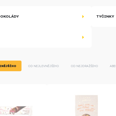
ČOKOLÁDY
TYČINKY
ENĚJŠÍHO
OD NEJLEVNĚJŠÍHO
OD NEJDRAŽŠÍHO
ABE