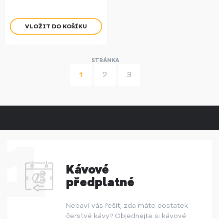
1
2
3
Kávové
předplatné
Nebaví vás řešit, zda máte dostatek
čerstvé kávy? Objednejte si kávové