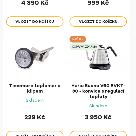
4 390
Kč
999
Kč
NÁŠ TIP
DOPRAVA ZDARMA
Timemore teploměr s
Hario Buono V60 EVKT-
klipem
80 - konvice s regulací
teploty
Skladem
Skladem
229
Kč
3 950
Kč