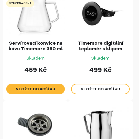
VÝHODNÁ CENA
Servírovací konvice na
Timemore digitální
kávu Timemore 360 ml
teploměr s klipem
Skladem
Skladem
459
Kč
499
Kč