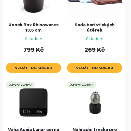
Knock Box Rhinowares
Sada baristických
13,5 cm
útěrek
Skladem
Skladem
799
Kč
269
Kč
DOPRAVA ZDARMA
DOPRAVA ZDARMA
Váha Acaia Lunar černá
Náhradní tryska pro