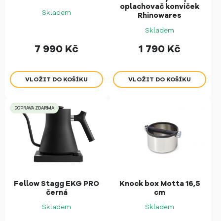
oplachovač konviček
Skladem
Rhinowares
Skladem
7 990
Kč
1 790
Kč
DOPRAVA ZDARMA
Fellow Stagg EKG PRO
Knock box Motta 16,5
černá
cm
Skladem
Skladem