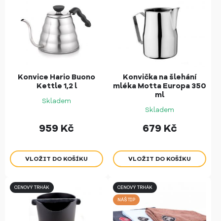
Konvice Hario Buono
Konvička na šlehání
Kettle 1,2 l
mléka Motta Europa 350
ml
Skladem
Skladem
959
Kč
679
Kč
CENOVÝ TRHÁK
CENOVÝ TRHÁK
NÁŠ TIP