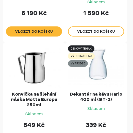
Skladem
6 190
Kč
1 590
Kč
CENOVÝ TRHÁK
VÝHODNÁ CENA
VÝPRODEJ
Konvička na šlehání
Dekantér na kávu Hario
mléka Motta Europa
400 ml (GT-2)
250ml
Skladem
Skladem
549
Kč
339
Kč