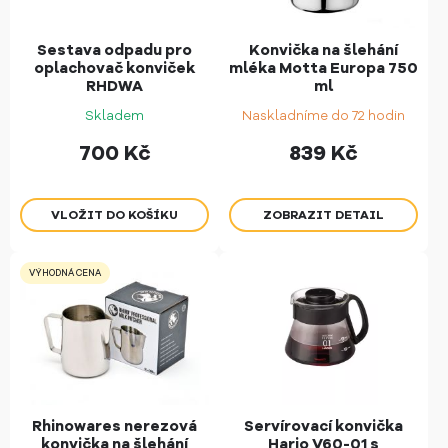
Sestava odpadu pro
Konvička na šlehání
oplachovač konviček
mléka Motta Europa 750
RHDWA
ml
Skladem
Naskladníme do 72 hodin
700
Kč
839
Kč
ZOBRAZIT DETAIL
VÝHODNÁ CENA
Rhinowares nerezová
Servírovací konvička
konvička na šlehání
Hario V60-01 s