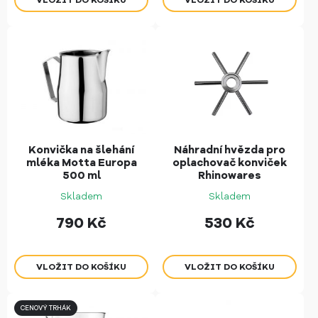
Konvička na šlehání
Náhradní hvězda pro
mléka Motta Europa
oplachovač konviček
500 ml
Rhinowares
Skladem
Skladem
790
Kč
530
Kč
CENOVÝ TRHÁK