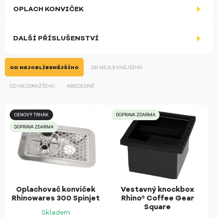
OPLACH KONVIČEK
DALŠÍ PŘÍSLUŠENSTVÍ
OD NEJOBLÍBENĚJŠÍHO
OD NEJLEVNĚJŠÍHO
OD NEJDRAŽŠÍHO
ABECEDNĚ
CENOVÝ TRHÁK
DOPRAVA ZDARMA
DOPRAVA ZDARMA
Oplachovač konviček
Vestavný knockbox
Rhinowares 300 Spinjet
Rhino® Coffee Gear
Square
Skladem