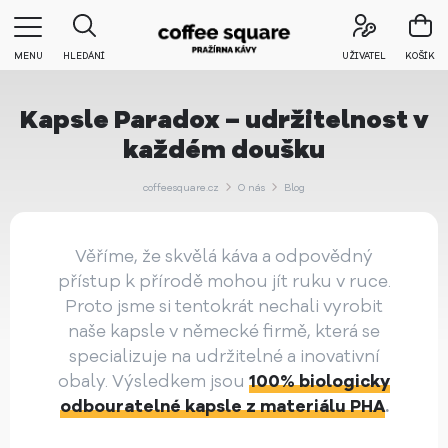
MENU
HLEDÁNÍ
UŽIVATEL
KOŠÍK
Kapsle Paradox – udržitelnost v
každém doušku
coffeesquare.cz
O nás
Blog
Věříme, že skvělá káva a odpovědný
přístup k přírodě mohou jít ruku v ruce.
Proto jsme si tentokrát nechali vyrobit
naše kapsle v německé firmě, která se
specializuje na udržitelné a inovativní
obaly. Výsledkem jsou
100% biologicky
odbouratelné kapsle z materiálu PHA
.