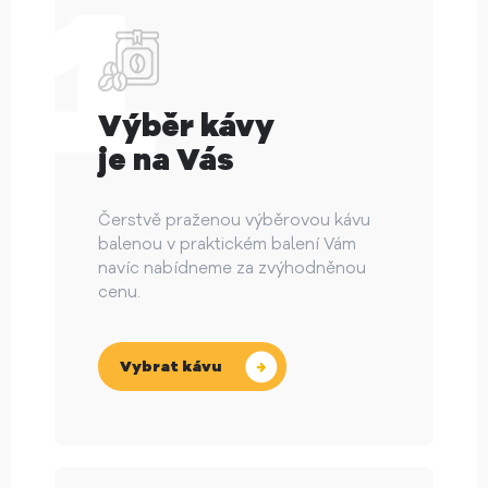
Výběr kávy
je na Vás
Čerstvě praženou výběrovou kávu
balenou v praktickém balení Vám
navíc nabídneme za zvýhodněnou
cenu.
Vybrat kávu