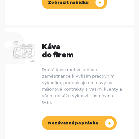
Zobrazit nabídku
Káva
do firem
Dobrá káva motivuje Vaše
zaměstnance k vyšším pracovním
výkonům, podepisuje smlouvy na
milionové kontrakty s Vašimi klienty a
všem dokáže vykouzlit úsměv na
tváři.
Nezávazná poptávka