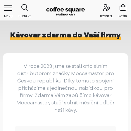
MENU
HLEDÁNÍ
UŽIVATEL
KOŠÍK
Kávovar zdarma do Vaší firmy
V roce 2023 jsme se stali oficiálním
distributorem značky Moccamaster pro
Českou republiku. Díky tomuto spojení
přicházíme s jedinečnou nabídkou pro
firmy. Zdarma Vám zapůjčíme kávovar
Moccamaster, stačí splnit měsíční odběr
naší kávy.