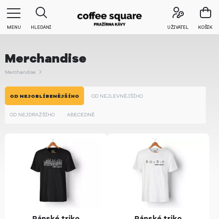
MENU
HLEDÁNÍ
UŽIVATEL
KOŠÍK
Merchandise
Merchandise
OD NEJOBLÍBENĚJŠÍHO
OD NEJLEVNĚJŠÍHO
OD NEJDRAŽŠÍHO
ABECEDNĚ
Pánské triko
Pánské triko