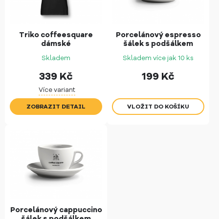
Triko coffeesquare
Porcelánový espresso
dámské
šálek s podšálkem
Skladem
Skladem více jak 10 ks
339
Kč
199
Kč
Více variant
ZOBRAZIT DETAIL
Porcelánový cappuccino
šálek s podšálkem