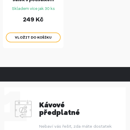
Skladem více jak 30 ks
249
Kč
Kávové
předplatné
Nebaví vás řešit, zda máte dostatek