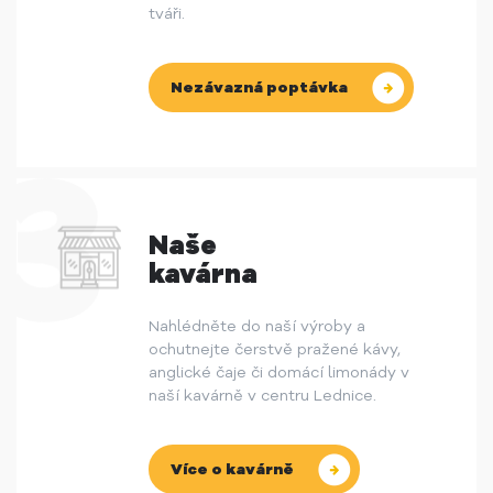
tváři.
Nezávazná poptávka
Naše
kavárna
Nahlédněte do naší výroby a
ochutnejte čerstvě pražené kávy,
anglické čaje či domácí limonády v
naší kavárně v centru Lednice.
Více o kavárně