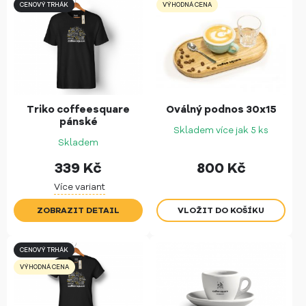
CENOVÝ TRHÁK
VÝHODNÁ CENA
Triko coffeesquare
Oválný podnos 30x15
pánské
Skladem více jak 5 ks
Skladem
339
Kč
800
Kč
Více variant
ZOBRAZIT DETAIL
CENOVÝ TRHÁK
VÝHODNÁ CENA