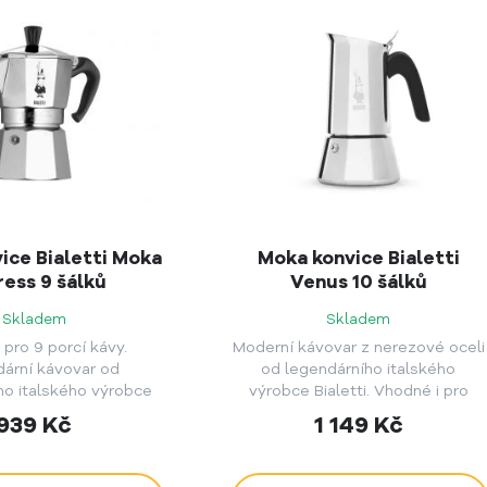
ice Bialetti Moka
Moka konvice Bialetti
ress 9 šálků
Venus 10 šálků
Skladem
Skladem
 pro 9 porcí kávy.
Moderní kávovar z nerezové oceli
ární kávovar od
od legendárního italského
ho italského výrobce
výrobce Bialetti. Vhodné i pro
 Přesně takto vypadá
indukční ohřev. Varianta pro 10
939
Kč
1 149
Kč
liníková italská moka
porcí kávy.
konvička.