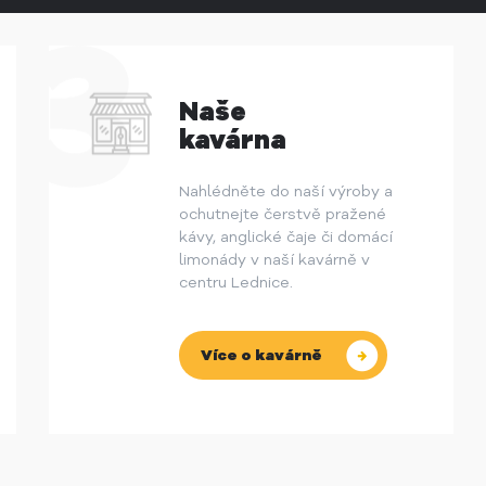
Naše
kavárna
Nahlédněte do naší výroby a
ochutnejte čerstvě pražené
kávy, anglické čaje či domácí
limonády v naší kavárně v
centru Lednice.
Více o kavárně