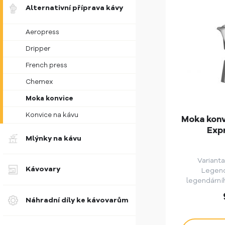
Alternativní příprava kávy
Aeropress
Dripper
French press
Chemex
Moka konvice
Konvice na kávu
Moka konv
Exp
Mlýnky na kávu
Varianta
Kávovary
Legend
legendární
Bialetti.
Náhradní díly ke kávovarům
klasická h