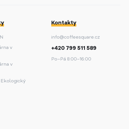
ty
Kontakty
AN
info@coffeesquare.cz
árna v
+420 799 511 589
Po–Pá 8:00–16:00
árna v
 Ekologický