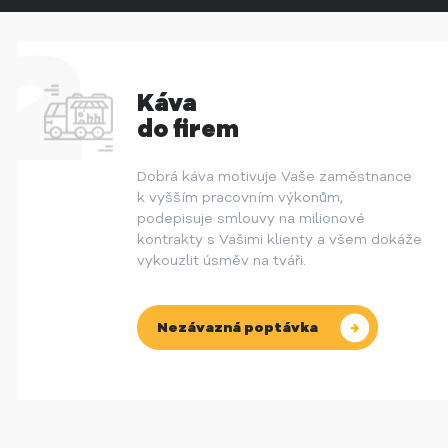
Káva
do firem
Dobrá káva motivuje Vaše zaměstnance
k vyšším pracovním výkonům,
podepisuje smlouvy na milionové
kontrakty s Vašimi klienty a všem dokáže
vykouzlit úsměv na tváři.
Nezávazná poptávka