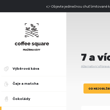
👉 Objevte jedinečnou chuť limitovan
Doručení do 2. dne už od 49 Kč
7 a ví
Alternativní příprava
Výběrová káva
Čaje a matcha
OD NEJOBLÍB
Čokolády