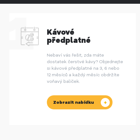
Kávové
předplatné
Nebaví vás řešit, zda máte
dostatek čerstvé kávy? Objednejte
si kávové předplatné na 3, 6 nebo
12 měsíců a každý měsíc obdržíte
voňavý balíček.
Zobrazit nabídku