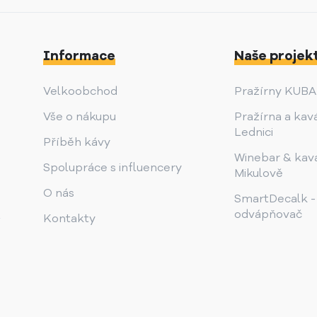
Informace
Naše projek
Velkoobchod
Pražírny KUB
Vše o nákupu
Pražírna a kav
Lednici
Příběh kávy
Winebar & kav
Spolupráce s influencery
Mikulově
O nás
SmartDecalk -
odvápňovač
Kontakty