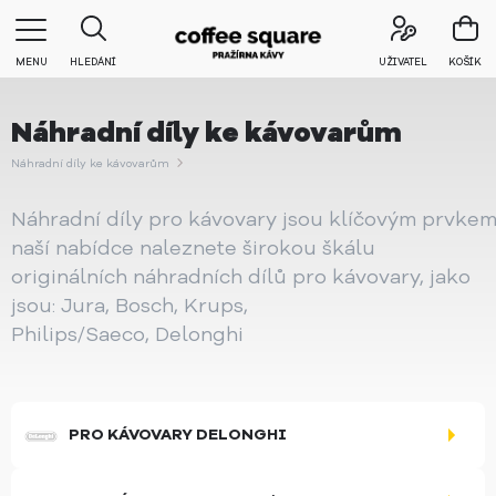
MENU
HLEDÁNÍ
UŽIVATEL
KOŠÍK
Náhradní díly ke kávovarům
Náhradní díly ke kávovarům
Náhradní díly pro kávovary jsou klíčovým prvkem
naší nabídce naleznete širokou škálu
originálních náhradních dílů pro kávovary, jako
jsou: Jura, Bosch, Krups,
Philips/Saeco, Delonghi
PRO KÁVOVARY DELONGHI