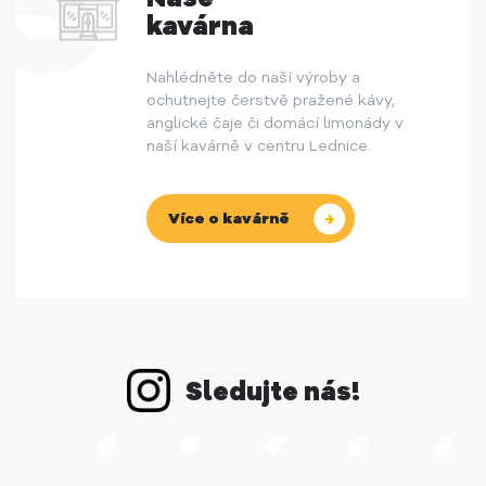
kavárna
Nahlédněte do naší výroby a
ochutnejte čerstvě pražené kávy,
anglické čaje či domácí limonády v
naší kavárně v centru Lednice.
Více o kavárně
Sledujte nás!