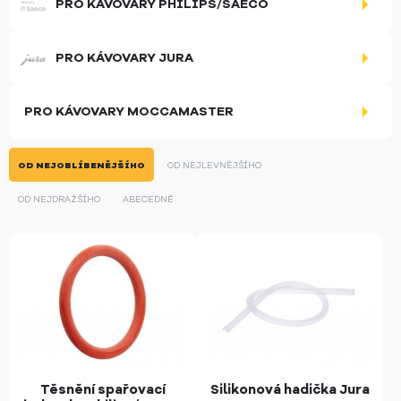
PRO KÁVOVARY PHILIPS/SAECO
PRO KÁVOVARY JURA
PRO KÁVOVARY MOCCAMASTER
OD NEJOBLÍBENĚJŠÍHO
OD NEJLEVNĚJŠÍHO
OD NEJDRAŽŠÍHO
ABECEDNĚ
Těsnění spařovací
Silikonová hadička Jura