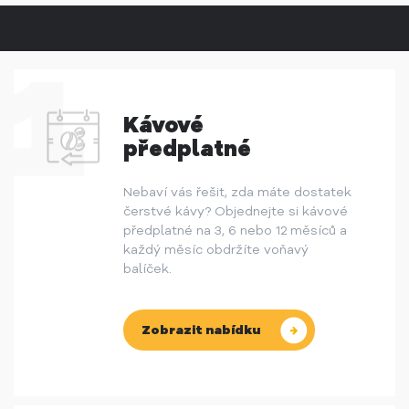
Kávové
předplatné
Nebaví vás řešit, zda máte dostatek
čerstvé kávy? Objednejte si kávové
předplatné na 3, 6 nebo 12 měsíců a
každý měsíc obdržíte voňavý
balíček.
Zobrazit nabídku