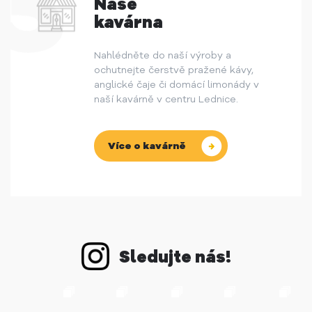
Naše
kavárna
Nahlédněte do naší výroby a
ochutnejte čerstvě pražené kávy,
anglické čaje či domácí limonády v
naší kavárně v centru Lednice.
Více o kavárně
Sledujte nás!