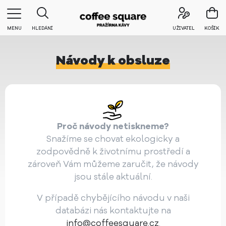
MENU
HLEDÁNÍ
UŽIVATEL
KOŠÍK
Návody k obsluze
Proč návody netiskneme?
Snažíme se chovat ekologicky a
zodpovědně k životnímu prostředí a
zároveň Vám můžeme zaručit, že návody
jsou stále aktuální.
V případě chybějícího návodu v naši
databázi nás kontaktujte na
info@coffeesquare.cz
.