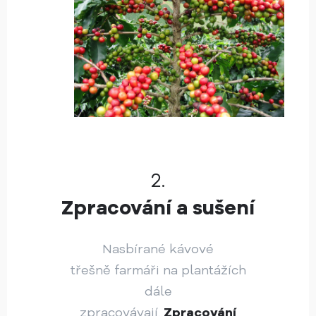
2.
Zpracování a sušení
Nasbírané kávové
třešně farmáři na plantážích
dále
zpracovávají.
Zpracování