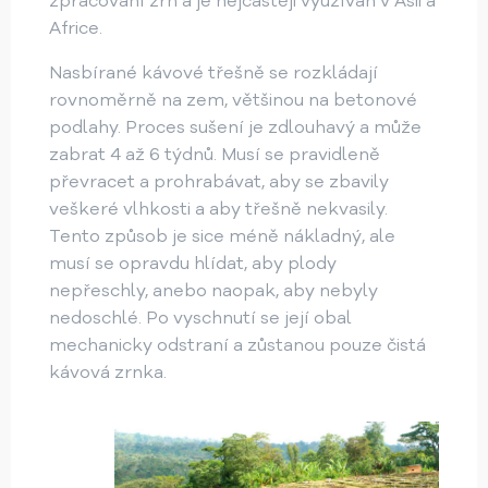
zpracování zrn a je nejčastěji využíván v Asii a
Africe.
Nasbírané kávové třešně se rozkládají
rovnoměrně na zem, většinou na betonové
podlahy. Proces sušení je zdlouhavý a může
zabrat 4 až 6 týdnů. Musí se pravidleně
převracet a prohrabávat, aby se zbavily
veškeré vlhkosti a aby třešně nekvasily.
Tento způsob je sice méně nákladný, ale
musí se opravdu hlídat, aby plody
nepřeschly, anebo naopak, aby nebyly
nedoschlé. Po vyschnutí se její obal
mechanicky odstraní a zůstanou pouze čistá
kávová zrnka.