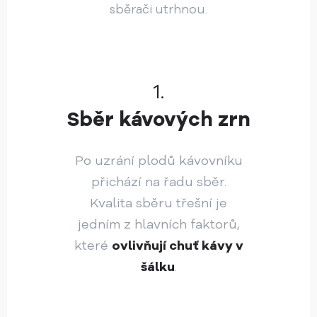
sběrači utrhnou.
1.
Sběr kávových zrn
Po uzrání plodů kávovníku
přichází na řadu sběr.
Kvalita sběru třešní je
jedním z hlavních faktorů,
které
ovlivňují chuť kávy v
šálku
.