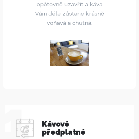
opětovně uzavřít a káva
Vám déle zůstane krásně
voňavá a chutná.
Kávové
předplatné