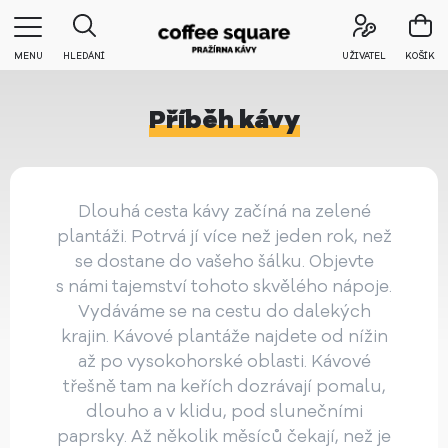
MENU
HLEDÁNÍ
UŽIVATEL
KOŠÍK
Příběh kávy
Dlouhá cesta kávy začíná na zelené
plantáži. Potrvá jí více než jeden rok, než
se dostane do vašeho šálku. Objevte
s námi tajemství tohoto skvělého nápoje.
Vydáváme se na cestu do dalekých
krajin. Kávové plantáže najdete od nížin
až po vysokohorské oblasti. Kávové
třešně tam na keřích dozrávají pomalu,
dlouho a v klidu, pod slunečními
paprsky. Až několik měsíců čekají, než je