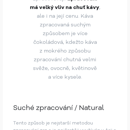
má velký vliv na chuť kávy
,
ale i na její cenu. Káva
zpracovaná suchým
způsobem je více
čokoládová, kdežto káva
z mokrého způsobu
zpracování chutná velmi
svěže, ovocně, květinově
a více kysele.
Suché zpracování / Natural
Tento způsob je nejstarší metodou