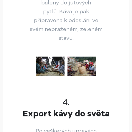
baleny do jutových
pytlů. Káva je pak
připravena k odesláni ve
svém nepraženém, zeleném
stavu.
4.
Export kávy do světa
Po veškerých úpravách