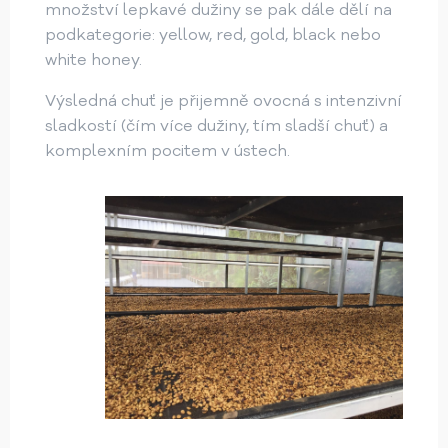
množství lepkavé dužiny se pak dále dělí na
podkategorie: yellow, red, gold, black nebo
white honey.
Výsledná chuť je přijemně ovocná s intenzivní
sladkostí (čím více dužiny, tím sladší chuť) a
komplexním pocitem v ústech.