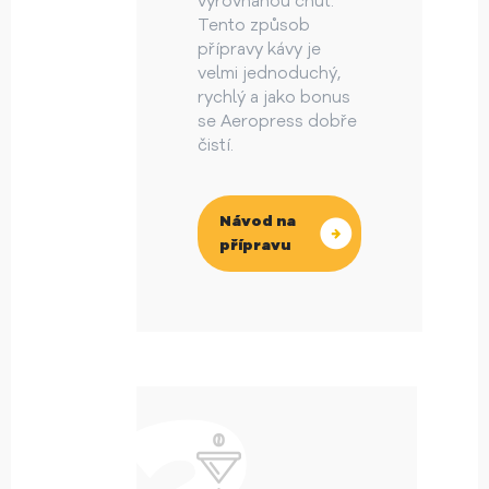
vyrovnanou chuť.
Tento způsob
přípravy kávy je
velmi jednoduchý,
rychlý a jako bonus
se Aeropress dobře
čistí.
Návod na
přípravu