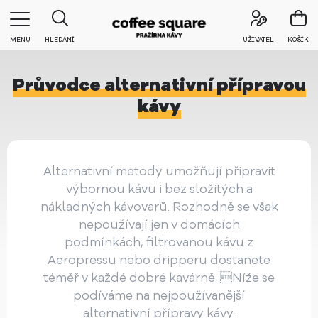
MENU
HLEDÁNÍ
UŽIVATEL
KOŠÍK
Průvodce alternativní přípravou
kávy
Alternativní metody umožňují připravit
výbornou kávu i bez složitých a
nákladných kávovarů. Rozhodně se však
nepoužívají jen v domácích
podmínkách, filtrovanou kávu z
Aeropressu nebo dripperu dostanete
téměř v každé dobré kavárně. Níže se
podíváme na nejpoužívanější
alternativní přípravy kávy.