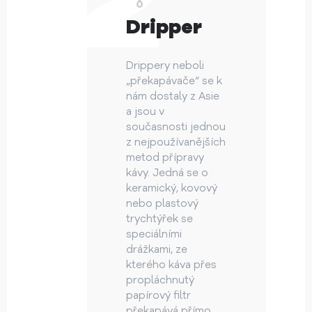
Dripper
Drippery neboli
„překapávače“ se k
nám dostaly z Asie
a jsou v
současnosti jednou
z nejpoužívaněj­ších
metod přípravy
kávy. Jedná se o
keramický, kovový
nebo plastový
trychtýřek se
speciálními
drážkami, ze
kterého káva přes
propláchnutý
papírový filtr
překapává přímo