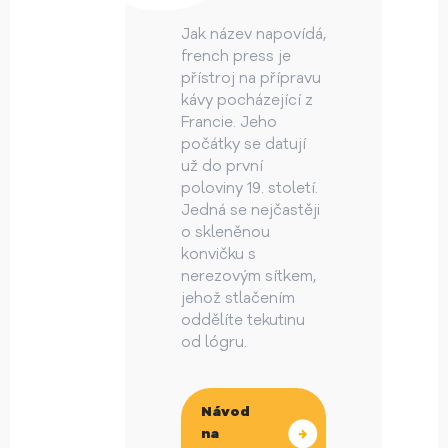
Jak název napovídá,
french press je
přístroj na přípravu
kávy pocházející z
Francie. Jeho
počátky se datují
už do první
poloviny 19. století.
Jedná se nejčastěji
o skleněnou
konvičku s
nerezovým sítkem,
jehož stlačením
oddělíte tekutinu
od lógru.
Návod
na