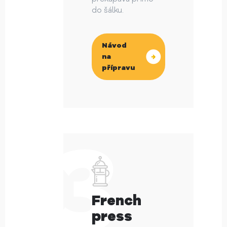
do šálku.
Návod
na
přípravu
French
press