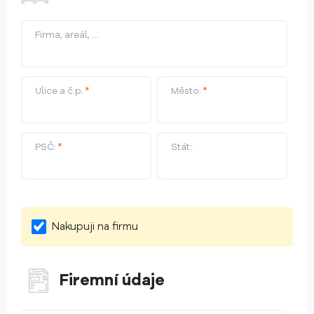
Firma, areál, ...
Ulice a č.p.
*
Město:
*
PSČ:
*
Stát:
Nakupuji na firmu
Firemní údaje