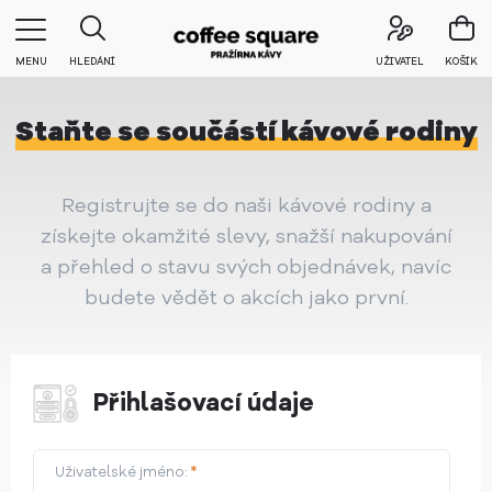
MENU
HLEDÁNÍ
UŽIVATEL
KOŠÍK
Staňte se součástí kávové rodiny
Registrujte se do naši kávové rodiny a
získejte okamžité slevy, snažší nakupování
a přehled o stavu svých objednávek, navíc
budete vědět o akcích jako první.
Přihlašovací údaje
Uživatelské jméno:
*