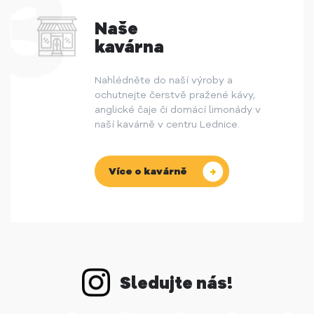
Naše
kavárna
Nahlédněte do naší výroby a
ochutnejte čerstvě pražené kávy,
anglické čaje či domácí limonády v
naší kavárně v centru Lednice.
Více o kavárně
Sledujte nás!