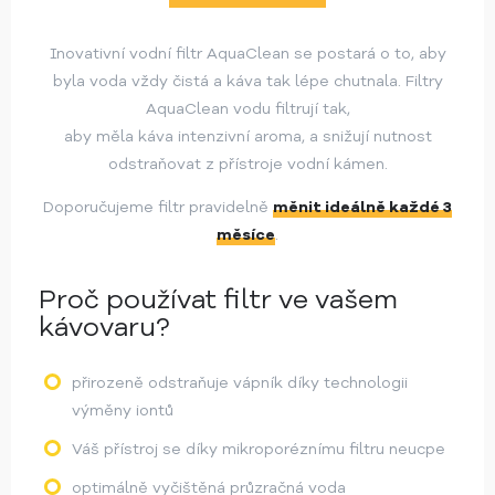
Inovativní vodní filtr AquaClean se postará o to, aby
byla voda vždy čistá a káva tak lépe chutnala. Filtry
AquaClean vodu filtrují tak,
aby měla káva intenzivní aroma, a snižují nutnost
odstraňovat z přístroje vodní kámen.
Doporučujeme filtr pravidelně
měnit ideálně každé 3
měsíce
.
Proč používat filtr
ve vašem
kávovaru?
přirozeně odstraňuje vápník díky technologii
výměny iontů
Váš přístroj se díky mikroporéznímu filtru neucpe
optimálně vyčištěná průzračná voda