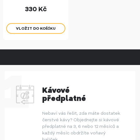
330
Kč
Kávové
předplatné
Nebaví vás řešit, zda máte dostatek
čerstvé kávy? Objednejte si kávové
předplatné na 3, 6 nebo 12 měsíců a
každý měsíc obdržíte voňavý
balíček.