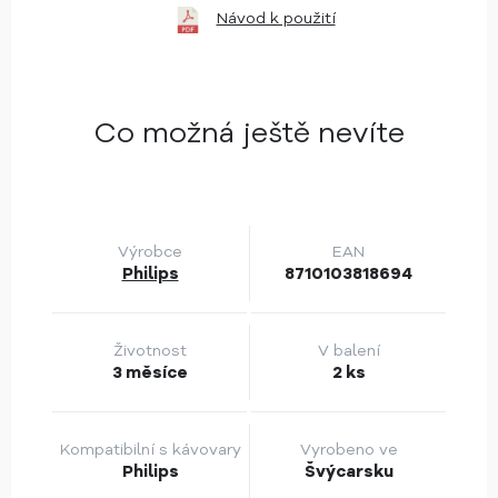
Návod k použití
Co možná ještě nevíte
Výrobce
EAN
Philips
8710103818694
Životnost
V balení
3 měsíce
2 ks
Kompatibilní s kávovary
Vyrobeno ve
Philips
Švýcarsku