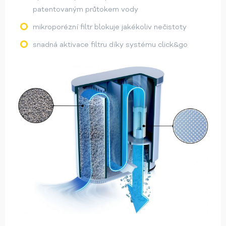
patentovaným průtokem vody
mikroporézní filtr blokuje jakékoliv nečistoty
snadná aktivace filtru díky systému click&go