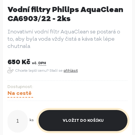
Vodní filtry Philips AquaClean
CA6903/22 - 2ks
Inovativní vodní filtr AquaClean se postará o
to, aby byla voda vždy čistá a káva tak lépe
chutnala.
650
Kč
vč.
DPH
Chcete lepší cenu? Stačí se
přihlásit
Na cestě
ks