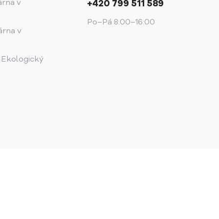
árna v
+420 799 511 589
Po–Pá 8:00–16:00
árna v
 Ekologický