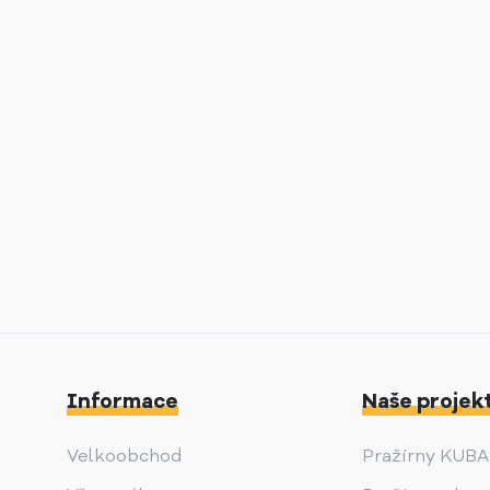
Informace
Naše projek
Velkoobchod
Pražírny KUB