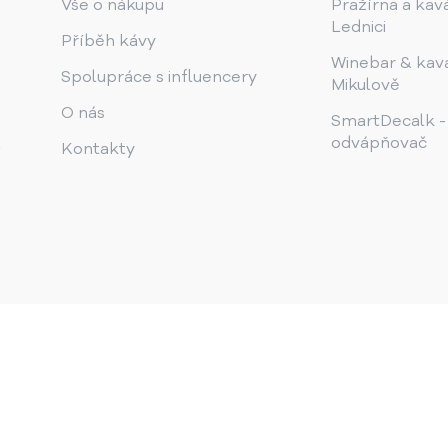
Vše o nákupu
Pražírna a kav
Lednici
Příběh kávy
Winebar & kav
Spolupráce s influencery
Mikulově
O nás
SmartDecalk -
odvápňovač
Kontakty