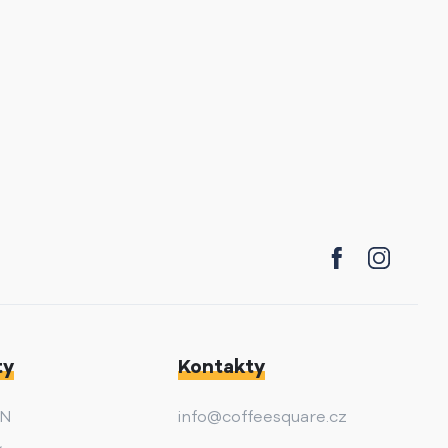
ty
Kontakty
AN
info@coffeesquare.cz