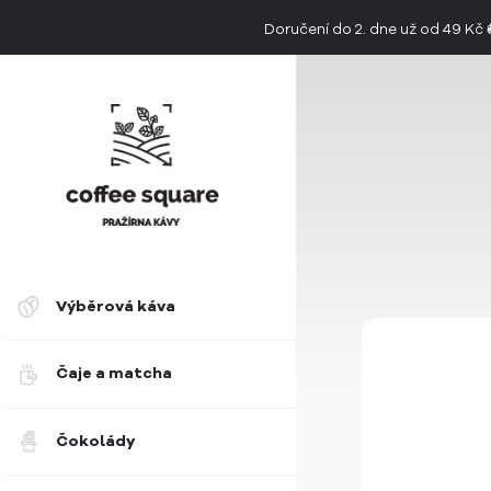
Doručení do 2. dne už od 49 Kč
👉 Objevte jedinečnou chuť limitovan
Výběrová káva
Čaje a matcha
Čokolády