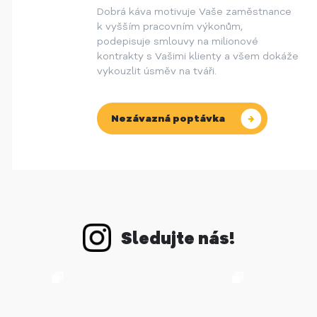
Dobrá káva motivuje Vaše zaměstnance
k vyšším pracovním výkonům,
podepisuje smlouvy na milionové
kontrakty s Vašimi klienty a všem dokáže
vykouzlit úsměv na tváři.
Nezávazná poptávka
Sledujte nás!