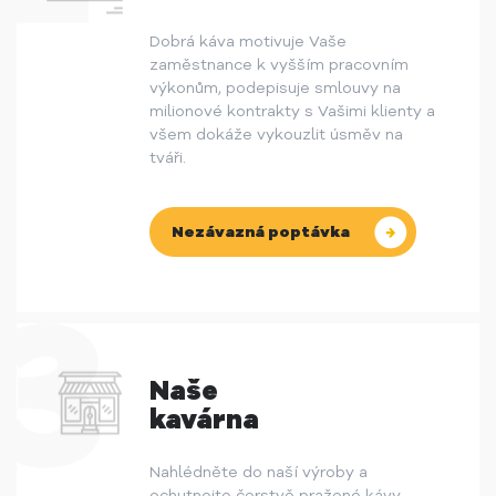
Dobrá káva motivuje Vaše
zaměstnance k vyšším pracovním
výkonům, podepisuje smlouvy na
milionové kontrakty s Vašimi klienty a
všem dokáže vykouzlit úsměv na
tváři.
Nezávazná poptávka
Naše
kavárna
Nahlédněte do naší výroby a
ochutnejte čerstvě pražené kávy,