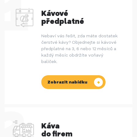
Kávové
předplatné
Nebaví vás řešit, zda máte dostatek
čerstvé kávy? Objednejte si kávové
předplatné na 3, 6 nebo 12 měsíců a
každý měsíc obdržíte voňavý
balíček.
Zobrazit nabídku
Káva
do firem