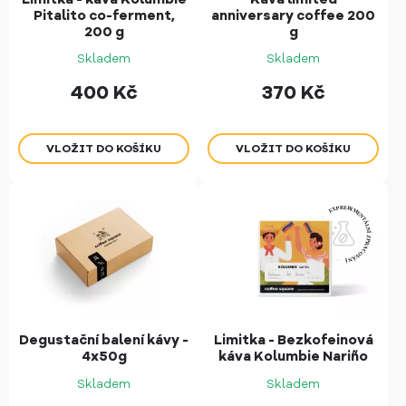
Pitalito co-ferment,
anniversary coffee 200
200 g
g
Skladem
Skladem
400
Kč
370
Kč
Degustační balení kávy -
Limitka - Bezkofeinová
4x50g
káva Kolumbie Nariño
Skladem
Skladem