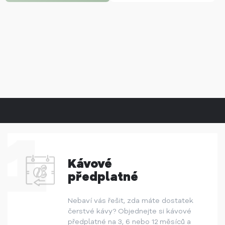
Kávové
předplatné
Nebaví vás řešit, zda máte dostatek
čerstvé kávy? Objednejte si kávové
předplatné na 3, 6 nebo 12 měsíců a