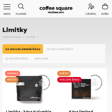
MENU
HLEDÁNÍ
UŽIVATEL
KOŠÍK
Limitky
Výběrová káva
Limitky
OD NEJOBLÍBENĚJŠÍHO
OD NEJLEVNĚJŠÍHO
OD NEJDRAŽŠÍHO
ABECEDNĚ
NOVINKA
NÁŠ TIP
NÁŠ TIP
POSLEDNÍ ŠANCE
Limitka - káva Kolumbie
Káva limited