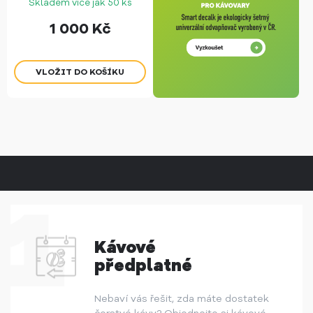
Skladem více jak 50 ks
1 000
Kč
Kávové
předplatné
Nebaví vás řešit, zda máte dostatek