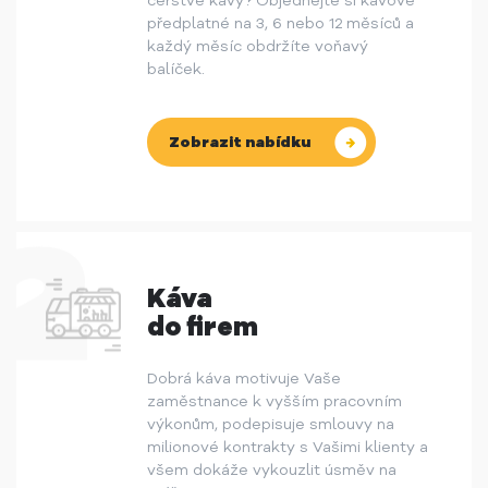
čerstvé kávy? Objednejte si kávové
předplatné na 3, 6 nebo 12 měsíců a
každý měsíc obdržíte voňavý
balíček.
Zobrazit nabídku
Káva
do firem
Dobrá káva motivuje Vaše
zaměstnance k vyšším pracovním
výkonům, podepisuje smlouvy na
milionové kontrakty s Vašimi klienty a
všem dokáže vykouzlit úsměv na