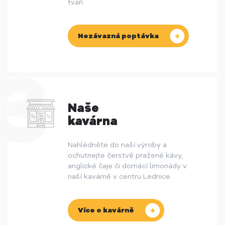
tváři.
Nezávazná poptávka
Naše
kavárna
Nahlédněte do naší výroby a
ochutnejte čerstvě pražené kávy,
anglické čaje či domácí limonády v
naší kavárně v centru Lednice.
Více o kavárně