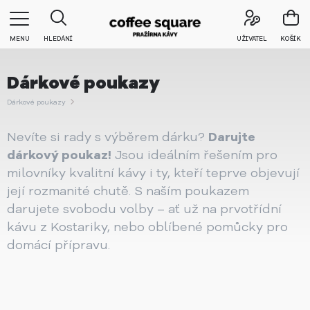
MENU
HLEDÁNÍ
UŽIVATEL
KOŠÍK
Dárkové poukazy
Dárkové poukazy
Nevíte si rady s výběrem dárku?
Darujte
dárkový poukaz!
Jsou ideálním řešením pro
milovníky kvalitní kávy i ty, kteří teprve objevují
její rozmanité chutě. S naším poukazem
darujete svobodu volby – ať už na prvotřídní
kávu z Kostariky, nebo oblíbené pomůcky pro
domácí přípravu.