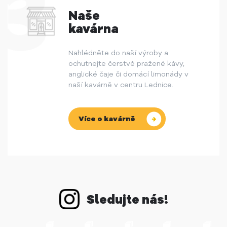
Naše
kavárna
Nahlédněte do naší výroby a
ochutnejte čerstvě pražené kávy,
anglické čaje či domácí limonády v
naší kavárně v centru Lednice.
Více o kavárně
Sledujte nás!