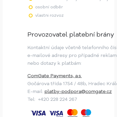
osobní odběr
vlastni rozvoz
Provozovatel platební brány
Kontaktní údaje včetně telefonního čís
e-mailové adresy pro případné rekla
nebo dotazy k platbám:
ComGate Payments, a.s.
Gočárova třída 1754 / 48b, Hradec Krá
E-mail:
platby-podpora@comgate.cz
Tel: +420 228 224 267