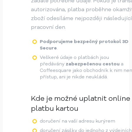
zadáte potřebné údaje. Pokud je tran
autorizována, platba proběhne okamži
zboží odesíláme nejpozději následující
pracovní den.
Podporujeme bezpečný protokol 3D
Secure
.
Veškeré údaje o platbách jsou
předávány
zabezpečenou cestou
a
Coffeesquare jako obchodník k nim n
přístup, ani je nikde neukládá.
Kde je možné uplatnit online
platbu kartou
doručení na vaší adresu kurýrem
doručení zásilky do jednoho z výdejních