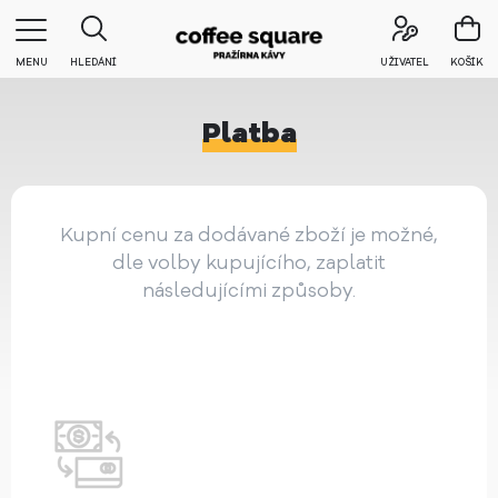
MENU
HLEDÁNÍ
UŽIVATEL
KOŠÍK
Platba
Kupní cenu za dodávané zboží je možné,
dle volby kupujícího, zaplatit
následujícími způsoby.