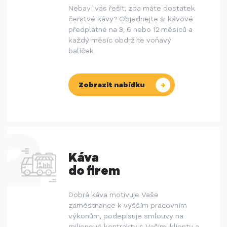
Nebaví vás řešit, zda máte dostatek
čerstvé kávy? Objednejte si kávové
předplatné na 3, 6 nebo 12 měsíců a
každý měsíc obdržíte voňavý
balíček.
Zobrazit nabídku
Káva
do firem
Dobrá káva motivuje Vaše
zaměstnance k vyšším pracovním
výkonům, podepisuje smlouvy na
milionové kontrakty s Vašimi klienty a