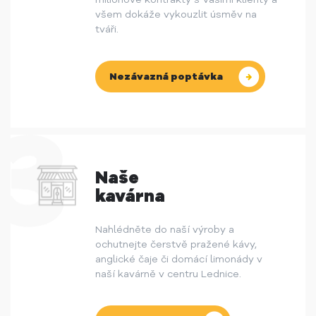
všem dokáže vykouzlit úsměv na
tváři.
Nezávazná poptávka
Naše
kavárna
Nahlédněte do naší výroby a
ochutnejte čerstvě pražené kávy,
anglické čaje či domácí limonády v
naší kavárně v centru Lednice.