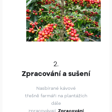
2.
Zpracování a sušení
Nasbírané kávové
třešně farmáři na plantážích
dále
zpracovávají.
Zpracování