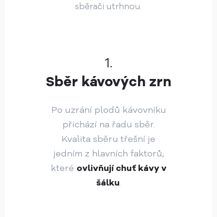
sběrači utrhnou.
1.
Sběr kávových zrn
Po uzrání plodů kávovníku
přichází na řadu sběr.
Kvalita sběru třešní je
jedním z hlavních faktorů,
které
ovlivňují chuť kávy v
šálku
.