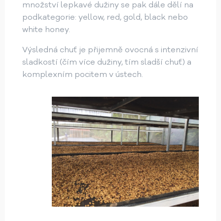
množství lepkavé dužiny se pak dále dělí na
podkategorie: yellow, red, gold, black nebo
white honey.
Výsledná chuť je přijemně ovocná s intenzivní
sladkostí (čím více dužiny, tím sladší chuť) a
komplexním pocitem v ústech.