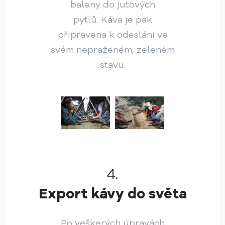
baleny do jutových
pytlů. Káva je pak
připravena k odesláni ve
svém nepraženém, zeleném
stavu.
4.
Export kávy do světa
Po veškerých úpravách