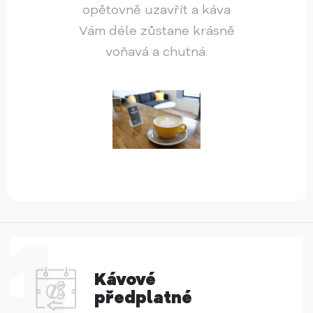
opětovně uzavřít a káva
Vám déle zůstane krásně
voňavá a chutná.
Kávové
předplatné