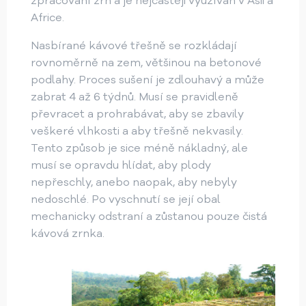
zpracování zrn a je nejčastěji využíván v Asii a
Africe.
Nasbírané kávové třešně se rozkládají
rovnoměrně na zem, většinou na betonové
podlahy. Proces sušení je zdlouhavý a může
zabrat 4 až 6 týdnů. Musí se pravidleně
převracet a prohrabávat, aby se zbavily
veškeré vlhkosti a aby třešně nekvasily.
Tento způsob je sice méně nákladný, ale
musí se opravdu hlídat, aby plody
nepřeschly, anebo naopak, aby nebyly
nedoschlé. Po vyschnutí se její obal
mechanicky odstraní a zůstanou pouze čistá
kávová zrnka.