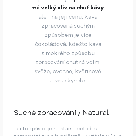
má velký vliv na chuť kávy
,
ale i na její cenu. Káva
zpracovaná suchým
způsobem je více
čokoládová, kdežto káva
z mokrého způsobu
zpracování chutná velmi
svěže, ovocně, květinově
a více kysele.
Suché zpracování / Natural
Tento způsob je nejstarší metodou