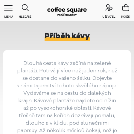
MENU
HLEDÁNÍ
UŽIVATEL
KOŠÍK
Příběh kávy
Dlouhá cesta kávy začíná na zelené
plantáži. Potrvá jí více než jeden rok, než
se dostane do vašeho šálku. Objevte
s námi tajemství tohoto skvělého nápoje.
Vydáváme se na cestu do dalekých
krajin. Kávové plantáže najdete od nížin
až po vysokohorské oblasti. Kávové
třešně tam na keřích dozrávají pomalu,
dlouho a v klidu, pod slunečními
paprsky. Až několik měsíců čekají, než je