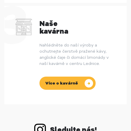
Naše
kavárna
Nahlédněte do naší výroby a
ochutnejte čerstvě pražené kávy,
anglické čaje či domácí limonády v
naší kavárně v centru Lednice.
Více o kavárně
Sledujte nás!