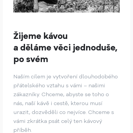
Žijeme kávou
a děláme věci jednoduše,
po svém
Naším cílem je vytvoření dlouhodobého
přátelského vztahu s vámi – našimi
zákazníky. Chceme, abyste se toho o
nás, naší kávě i cestě, kterou musí
urazit, dozvěděli co nejvíce. Chceme s
vámi zkrátka psát celý ten kávový
příběh.