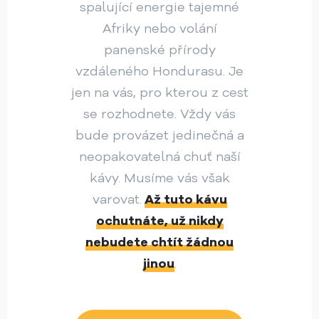
spalující energie tajemné
Afriky nebo volání
panenské přírody
vzdáleného Hondurasu. Je
jen na vás, pro kterou z cest
se rozhodnete. Vždy vás
bude provázet jedinečná a
neopakovatelná chuť naší
kávy. Musíme vás však
varovat.
Až tuto kávu
ochutnáte, už nikdy
nebudete chtít žádnou
jinou
.