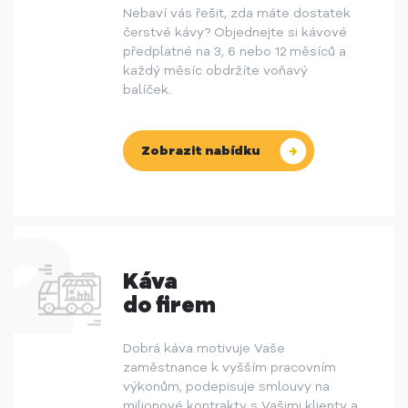
Nebaví vás řešit, zda máte dostatek
čerstvé kávy? Objednejte si kávové
předplatné na 3, 6 nebo 12 měsíců a
každý měsíc obdržíte voňavý
balíček.
Zobrazit nabídku
Káva
do firem
Dobrá káva motivuje Vaše
zaměstnance k vyšším pracovním
výkonům, podepisuje smlouvy na
milionové kontrakty s Vašimi klienty a