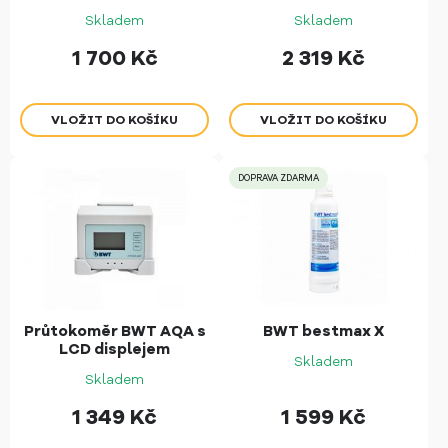
Skladem
Skladem
1 700
Kč
2 319
Kč
DOPRAVA ZDARMA
Průtokoměr BWT AQA s
BWT bestmax X
LCD displejem
Skladem
Skladem
1 349
Kč
1 599
Kč