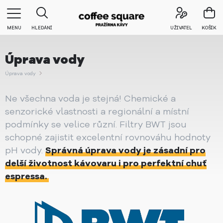
MENU
HLEDÁNÍ
UŽIVATEL
KOŠÍK
Úprava vody
Úprava vody
Ne všechna voda je stejná! Chemické a
senzorické vlastnosti a regionální a místní
podmínky se velice různí. Filtry BWT jsou
schopné zajistit excelentní rovnováhu hodnoty
pH vody.
Správná úprava vody je zásadní pro
delší životnost kávovaru i pro perfektní chuť
espressa.