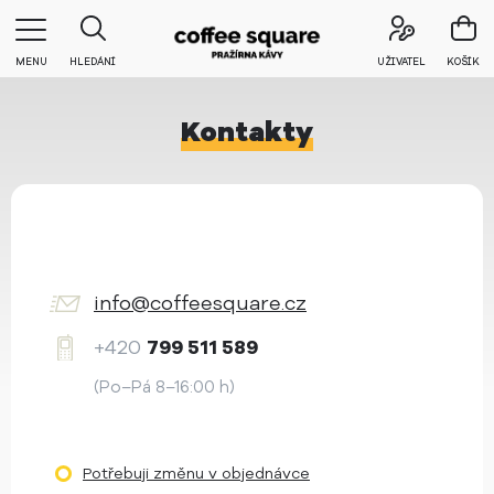
MENU
HLEDÁNÍ
UŽIVATEL
KOŠÍK
Kontakty
info@coffeesquare.cz
+420
799 511 589
(Po–Pá 8–16:00 h)
Potřebuji změnu v objednávce