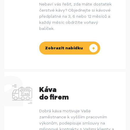
Nebaví vás řešit, zda máte dostatek
čerstvé kávy? Objednejte si kávové
předplatné na 3, 6 nebo 12 měsíců a
každý měsíc obdržíte voňavý
balíček.
Zobrazit nabídku
Káva
do firem
Dobrá káva motivuje Vaše
zaměstnance k vyšším pracovním
výkonům, podepisuje smlouvy na
milionové kontrakty s Vašimi klienty a