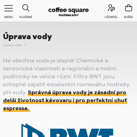
MENU
HLEDÁNÍ
UŽIVATEL
KOŠÍK
Úprava vody
Úprava vody
Ne všechna voda je stejná! Chemické a
senzorické vlastnosti a regionální a místní
podmínky se velice různí. Filtry BWT jsou
schopné zajistit excelentní rovnováhu hodnoty
pH vody.
Správná úprava vody je zásadní pro
delší životnost kávovaru i pro perfektní chuť
espressa.