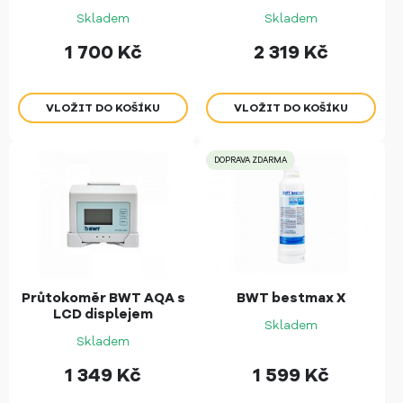
Skladem
Skladem
1 700
Kč
2 319
Kč
DOPRAVA ZDARMA
Průtokoměr BWT AQA s
BWT bestmax X
LCD displejem
Skladem
Skladem
1 349
Kč
1 599
Kč