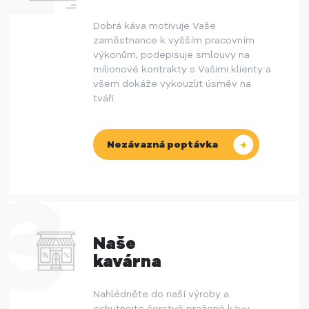
Dobrá káva motivuje Vaše
zaměstnance k vyšším pracovním
výkonům, podepisuje smlouvy na
milionové kontrakty s Vašimi klienty a
všem dokáže vykouzlit úsměv na
tváři.
Nezávazná poptávka
Naše
kavárna
Nahlédněte do naší výroby a
ochutnejte čerstvě pražené kávy,