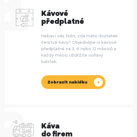
Kávové
předplatné
Nebaví vás řešit, zda máte dostatek
čerstvé kávy? Objednejte si kávové
předplatné na 3, 6 nebo 12 měsíců a
každý měsíc obdržíte voňavý
balíček.
Zobrazit nabídku
Káva
do firem