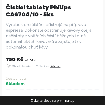
Čistící tablety Philips
CA6704/10 - 5ks
Výrobek pro čištění přístrojů na přípravu
espressa. Dokonale odstraňuje kávový olej a
nečistoty z vnitřních částí běžných i plně
automatických kávovarů a zajišťuje tak
dokonalou chuť kávy.
750
Kč
vč.
DPH
Chcete lepší cenu? Stačí se
přihlásit
Skladem
Získejte slevu na první nákup
ks