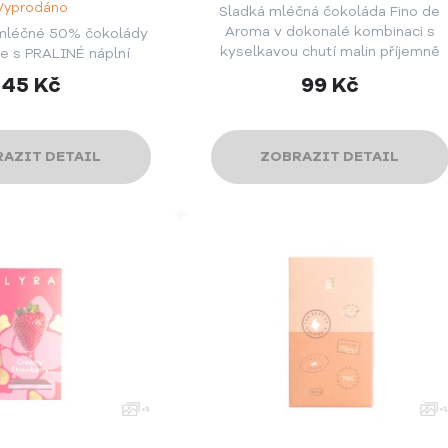
Vyprodáno
Sladká mléčná čokoláda Fino de
Aroma v dokonalé kombinaci s
mléčné 50% čokolády
kyselkavou chutí malin příjemně
e s PRALINÉ náplní
překvapí vaše smysly.
45
Kč
99
Kč
AZIT DETAIL
ZOBRAZIT DETAIL