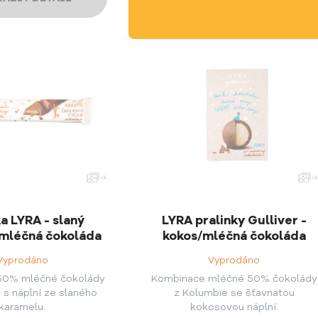
a LYRA - slaný
LYRA pralinky Gulliver -
mléčná čokoláda
kokos/mléčná čokoláda
Vyprodáno
Vyprodáno
50% mléčné čokolády
Kombinace mléčné 50% čokolády
 s náplní ze slaného
z Kolumbie se šťavnatou
karamelu.
kokosovou náplní.