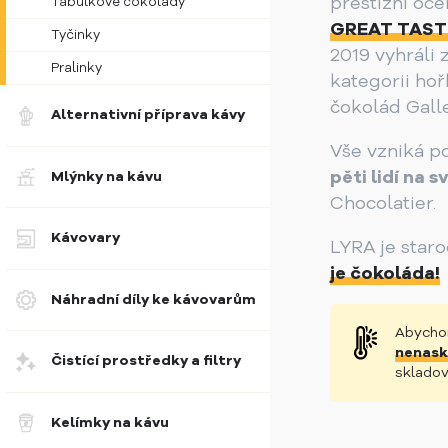
prestižní oc
Tabulkové čokolády
GREAT TASTE
Tyčinky
2019 vyhráli 
Pralinky
kategorii ho
čokolád Galle
Alternativní příprava kávy
Vše vzniká p
pěti lidí na s
Mlýnky na kávu
Chocolatier.
Kávovary
LYRA je star
je čokoláda!
Náhradní díly ke kávovarům
Abychom
nenask
Čistící prostředky a filtry
skladov
Kelímky na kávu