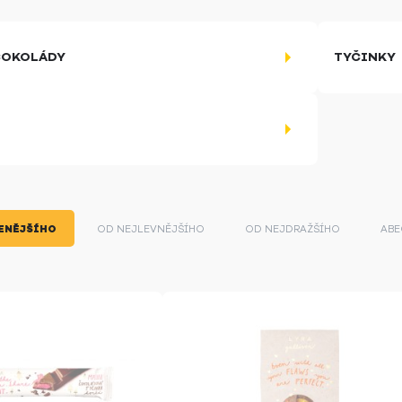
ČOKOLÁDY
TYČINKY
ENĚJŠÍHO
OD NEJLEVNĚJŠÍHO
OD NEJDRAŽŠÍHO
ABE