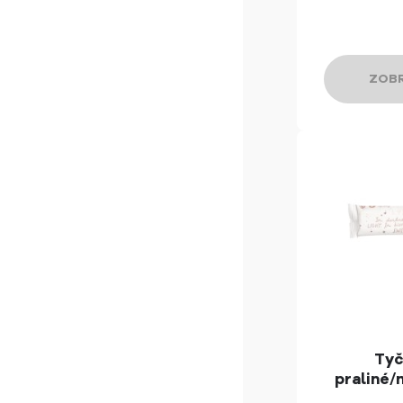
ZOBR
Tyč
praliné/