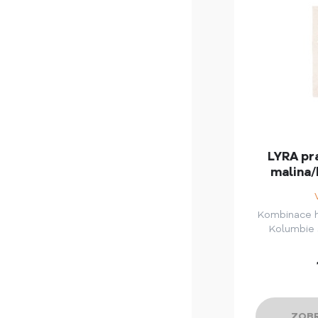
LYRA pra
malina/
Kombinace 
Kolumbie 
ZOBR