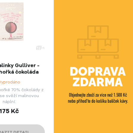
linky Gulliver -
hořká čokoláda
Vyprodáno
hořké 70% čokolády z
se svěží malinovou
náplní.
175
Kč
AZIT DETAIL