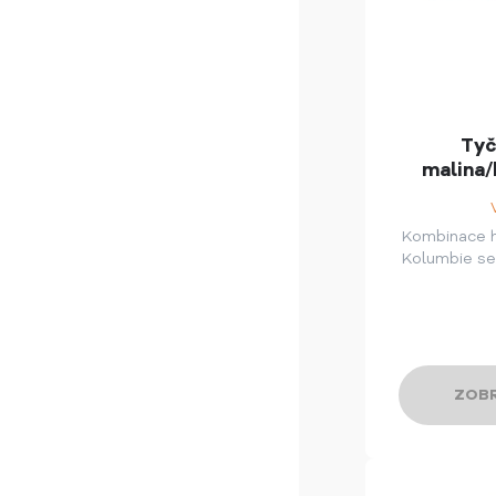
Tyč
malina/
Kombinace 
Kolumbie se
ZOBR