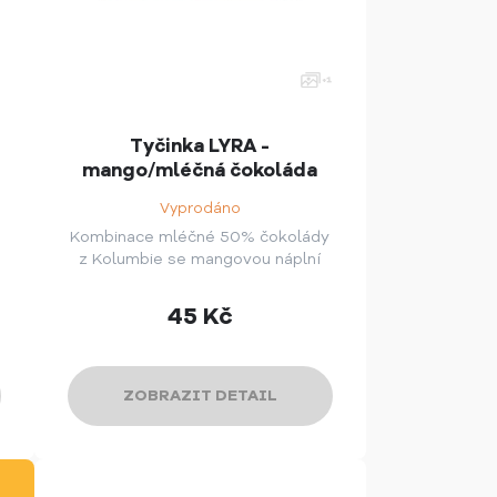
Tyčinka LYRA -
mango/mléčná čokoláda
Vyprodáno
Kombinace mléčné 50% čokolády
z Kolumbie se mangovou náplní
45
Kč
ZOBRAZIT DETAIL