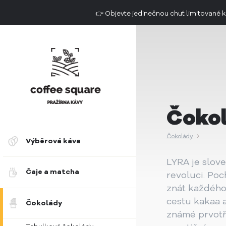
👉 Objevte jedinečnou chuť limitovan
Doručení do 2. dne už od 49 Kč
Čoko
Čokolády
Výběrová káva
LYRA je slove
Čaje a matcha
revoluci. Poc
znát každého 
cestu kakaa 
Čokolády
známé prvotř