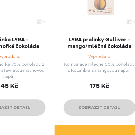
inka LYRA -
LYRA pralinky Gulliver -
hořká čokoláda
mango/mléčná čokoláda
Vyprodáno
Vyprodáno
hořké 70% čokolády z
Kombinace mléčné 50% čokolády
 šťavnatou malinovou
z Kolumbie s mangovou náplní.
náplní
45
Kč
175
Kč
AZIT DETAIL
ZOBRAZIT DETAIL