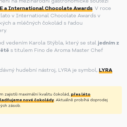
enění na mezinárodní gastronomické soutěží
 a International Chocolate Awards
. V roce
zlato v International Chocolate Awards v
řkých a mléčných čokolád s řadou
ry.
od vedením Karola Stýbla, který se stal
jedním z
větě
s titulem Fino de Aroma Master Chef
odávný hudební nástroj, LYRA je symbol,
LYRA
 zajistili maximální kvalitu čokolád,
přes léto
ladňujeme nové čokolády
. Aktuálně probíhá doprodej
ých zásob.