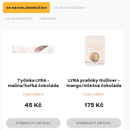
OD NEJOBLÍBENĚJŠÍHO
OD NEJLEVNĚJŠÍHO
OD NEJDRAŽŠÍHO
ABECEDNĚ
Tyčinka LYRA -
LYRA pralinky Gulliver -
malina/hořká čokoláda
mango/mléčná čokoláda
Vyprodáno
Vyprodáno
45
Kč
175
Kč
ZOBRAZIT DETAIL
ZOBRAZIT DETAIL