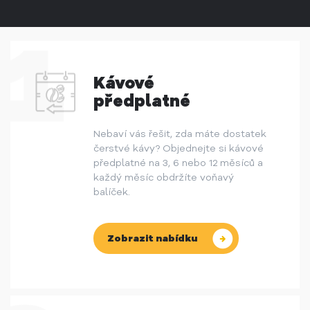
Kávové
předplatné
Nebaví vás řešit, zda máte dostatek
čerstvé kávy? Objednejte si kávové
předplatné na 3, 6 nebo 12 měsíců a
každý měsíc obdržíte voňavý
balíček.
Zobrazit nabídku