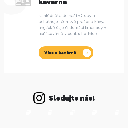
kavárna
Nahlédněte do naší výroby a
ochutnejte čerstvě pražené kávy,
anglické čaje či domácí limonády v
naší kavárně v centru Lednice.
Více o kavárně
Sledujte nás!