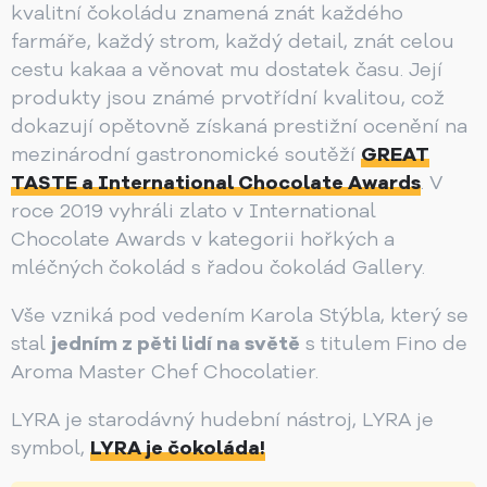
kvalitní čokoládu znamená znát každého
farmáře, každý strom, každý detail, znát celou
cestu kakaa a věnovat mu dostatek času. Její
produkty jsou známé prvotřídní kvalitou, což
dokazují opětovně získaná prestižní ocenění na
mezinárodní gastronomické soutěží
GREAT
TASTE a International Chocolate Awards
. V
roce 2019 vyhráli zlato v International
Chocolate Awards v kategorii hořkých a
mléčných čokolád s řadou čokolád Gallery.
Vše vzniká pod vedením Karola Stýbla, který se
stal
jedním z pěti lidí na světě
s titulem Fino de
Aroma Master Chef Chocolatier.
LYRA je starodávný hudební nástroj, LYRA je
symbol,
LYRA je čokoláda!