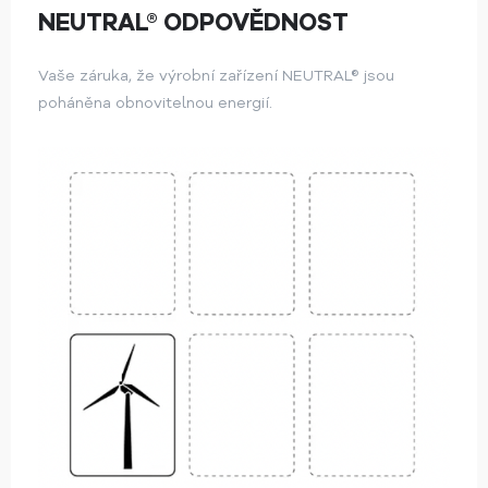
NEUTRAL® ODPOVĚDNOST
Vaše záruka, že výrobní zařízení NEUTRAL® jsou
poháněna obnovitelnou energií.