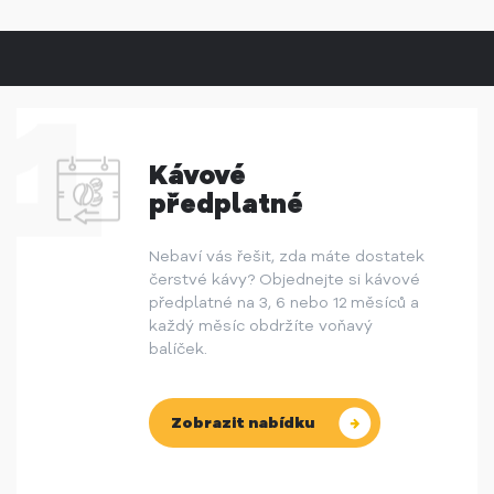
Kávové
předplatné
Nebaví vás řešit, zda máte dostatek
čerstvé kávy? Objednejte si kávové
předplatné na 3, 6 nebo 12 měsíců a
každý měsíc obdržíte voňavý
balíček.
Zobrazit nabídku