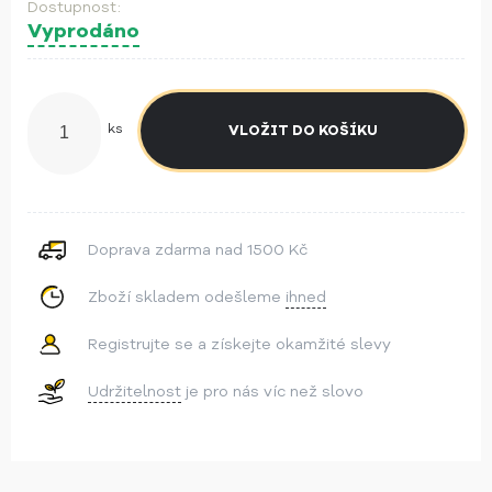
Vyprodáno
ks
Doprava zdarma nad 1500 Kč
Zboží skladem odešleme
ihned
Registrujte se a získejte okamžité slevy
Udržitelnost
je pro nás víc než slovo