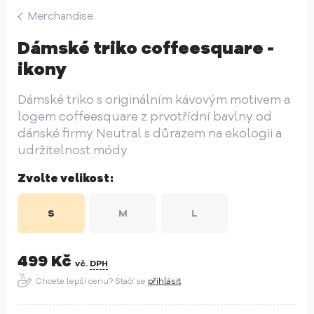
Merchandise
Dámské triko coffeesquare -
ikony
Dámské triko s originálním kávovým motivem a
logem coffeesquare z prvotřídní bavlny od
dánské firmy Neutral s důrazem na ekologii a
udržitelnost módy.
Zvolte velikost:
S
M
L
499
Kč
vč.
DPH
Chcete lepší cenu? Stačí se
přihlásit