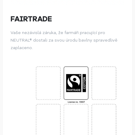
FAIRTRADE
Vaše nezávislá záruka, že farmáři pracující pro
NEUTRAL® dostali za svou úrodu bavlny spravedlivě
zaplaceno.