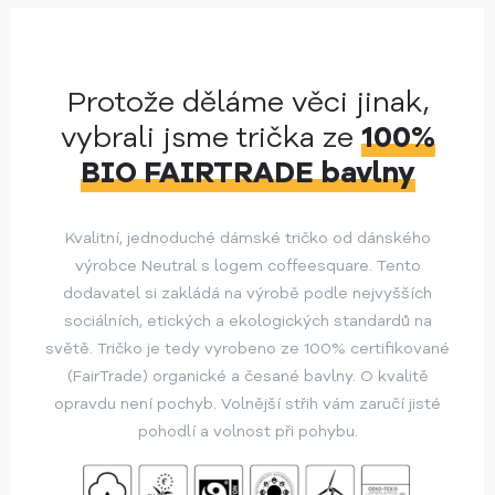
Protože děláme věci jinak,
vybrali jsme trička ze
100%
BIO FAIRTRADE bavlny
Kvalitní, jednoduché dámské tričko od dánského
výrobce Neutral s logem coffeesquare. Tento
dodavatel si zakládá na výrobě podle nejvyšších
sociálních, etických a ekologických standardů na
světě. Tričko je tedy vyrobeno ze 100% certifikované
(FairTrade) organické a česané bavlny. O kvalitě
opravdu není pochyb. Volnější střih vám zaručí jisté
pohodlí a volnost při pohybu.