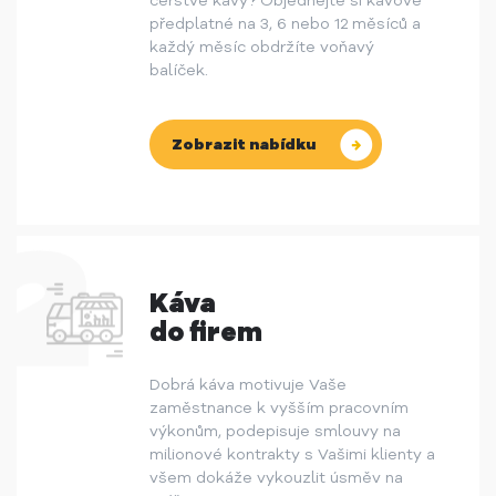
čerstvé kávy? Objednejte si kávové
předplatné na 3, 6 nebo 12 měsíců a
každý měsíc obdržíte voňavý
balíček.
Zobrazit nabídku
Káva
do firem
Dobrá káva motivuje Vaše
zaměstnance k vyšším pracovním
výkonům, podepisuje smlouvy na
milionové kontrakty s Vašimi klienty a
všem dokáže vykouzlit úsměv na