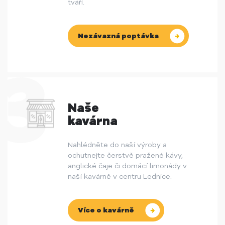
tváři.
Nezávazná poptávka
Naše
kavárna
Nahlédněte do naší výroby a
ochutnejte čerstvě pražené kávy,
anglické čaje či domácí limonády v
naší kavárně v centru Lednice.
Více o kavárně