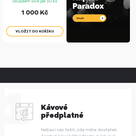
Skladem více jak 50 ks
1 000
Kč
Kávové
předplatné
Nebaví vás řešit, zda máte dostatek