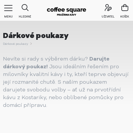
MENU
HLEDÁNÍ
UŽIVATEL
KOŠÍK
Dárkové poukazy
Dárkové poukazy
Nevíte si rady s výběrem dárku?
Darujte
dárkový poukaz!
Jsou ideálním řešením pro
milovníky kvalitní kávy i ty, kteří teprve objevují
její rozmanité chutě. S naším poukazem
darujete svobodu volby – ať už na prvotřídní
kávu z Kostariky, nebo oblíbené pomůcky pro
domácí přípravu.