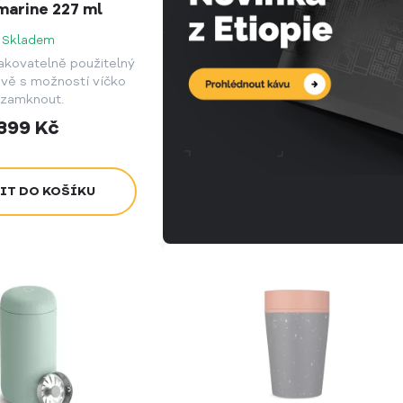
arine 227 ml
Skladem
akovatelně použitelný
ově s možností víčko
zamknout.
399
Kč