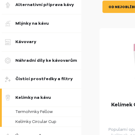
Alternativní příprava kávy
OD NEJOBLÍB
Mlýnky na kávu
Kávovary
Náhradní díly ke kávovarům
Čistící prostředky a filtry
Kelímky na kávu
Kelímek 
Termohrnky Fellow
Kelímky Circular Cup
Popularní op