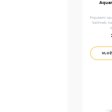
Aquam
Popularní op
kelímek, n
u