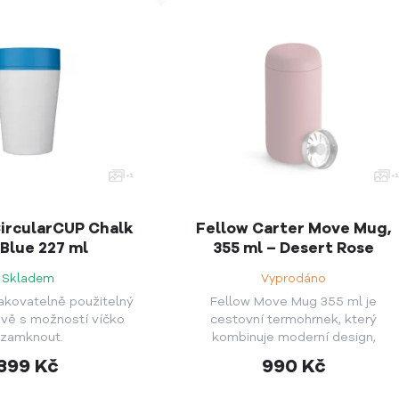
ircularCUP Chalk
Fellow Carter Move Mug,
Blue 227 ml
355 ml – Desert Rose
Skladem
Vyprodáno
akovatelně použitelný
Fellow Move Mug 355 ml je
ově s možností víčko
cestovní termohrnek, který
zamknout.
kombinuje moderní design,
vysokou funkčnost a skvělý
399
Kč
990
Kč
zážitek z pití kávy.