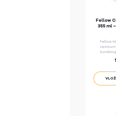
Fellow C
355 ml 
Fellow M
cestovní
kombinuj
vysokou 
zážit