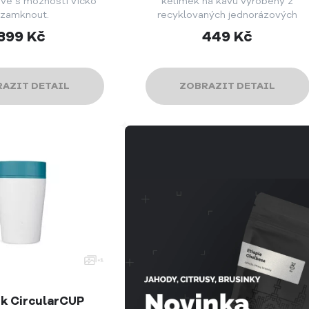
ově s možností víčko
kelímek na kávu vyrobený z
zamknout.
recyklovaných jednorázových
papírových kelímků.
399
Kč
449
Kč
AZIT DETAIL
ZOBRAZIT DETAIL
k CircularCUP