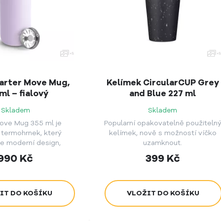
arter Move Mug,
Kelímek CircularCUP Grey
ml – fialový
and Blue 227 ml
Skladem
Skladem
ove Mug 355 ml je
Popularní opakovatelně použiteln
 termohrnek, který
kelímek, nově s možností víčko
e moderní design,
uzamknout.
funkčnost a skvělý
990
Kč
399
Kč
ek z pití kávy.