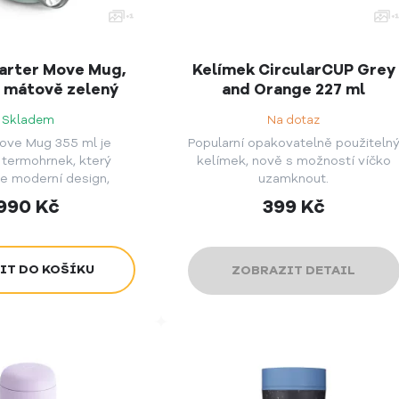
arter Move Mug,
Kelímek CircularCUP Grey
– mátově zelený
and Orange 227 ml
Skladem
Na dotaz
ove Mug 355 ml je
Popularní opakovatelně použiteln
 termohrnek, který
kelímek, nově s možností víčko
e moderní design,
uzamknout.
funkčnost a skvělý
990
Kč
399
Kč
ek z pití kávy.
ZOBRAZIT DETAIL