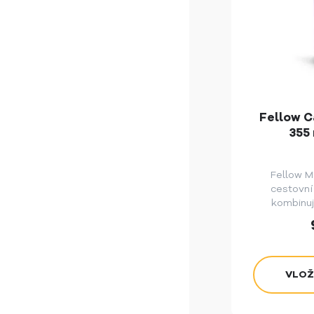
Fellow C
355 
Fellow M
cestovní
kombinuj
vysokou 
zážit