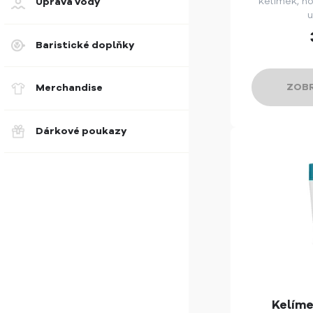
kelímek, n
Úprava vody
u
Baristické doplňky
ZOBR
Merchandise
Dárkové poukazy
Kelíme