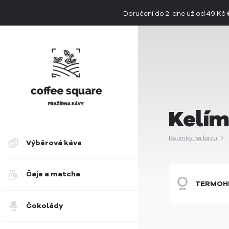
Doručení do 2. dne už od 49 Kč
👉 Objevte jedinečnou chuť limitovan
Kelím
Kelímky na kávu
Výběrová káva
Čaje a matcha
TERMOH
Čokolády