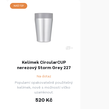
NÁŠ TIP
Kelímek CircularCUP
nerezový Storm Grey 227
ml
Na dotaz
Popularní opakovatelně použitelný
kelímek, nově s možností víčko
uzamknout.
520
Kč