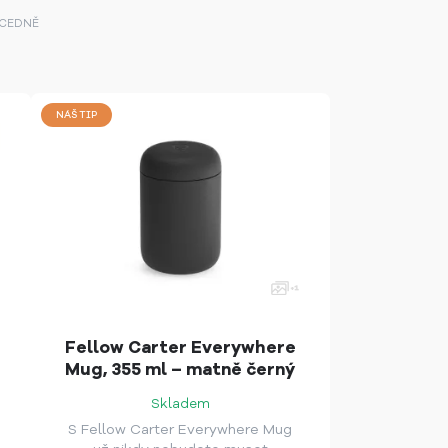
CEDNĚ
NÁŠ TIP
Fellow Carter Everywhere
Mug, 355 ml – matně černý
Skladem
S Fellow Carter Everywhere Mug