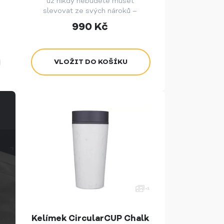
už nikdy nebudete muset
slevovat ze svých nároků –
perfektní káva teď může být s
990
Kč
vámi všude, kam vyrazíte!
Kelímek CircularCUP Chalk