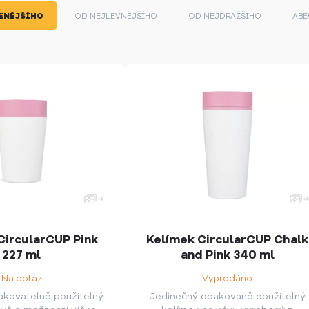
ENĚJŠÍHO
OD NEJLEVNĚJŠÍHO
OD NEJDRAŽŠÍHO
ABE
CircularCUP Pink
Kelímek CircularCUP Chalk
227 ml
and Pink 340 ml
Na dotaz
Vyprodáno
akovatelně použitelný
Jedinečný opakovaně použitelný