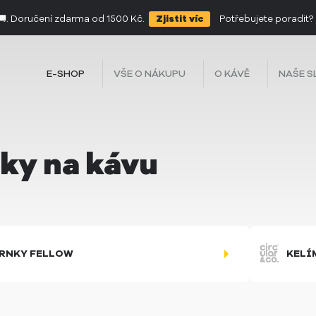
 🚚. Doručení zdarma od 1500 Kč.
Zjistit víc
Potřebujete poradit?
é kávy odrůdy Orange Bourbon fermentované s maracujou
Kolumbie
E-SHOP
VŠE O NÁKUPU
O KÁVĚ
NAŠE S
ky na kávu
RNKY FELLOW
KELÍ