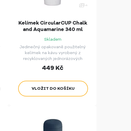
Kelímek CircularCUP Chalk
and Aquamarine 340 ml
Skladem
ý
Jedinečný opakovaně použitelný
kelímek na kávu vyrobený z
recyklovaných jednorázových
papírových kelímků.
449
Kč