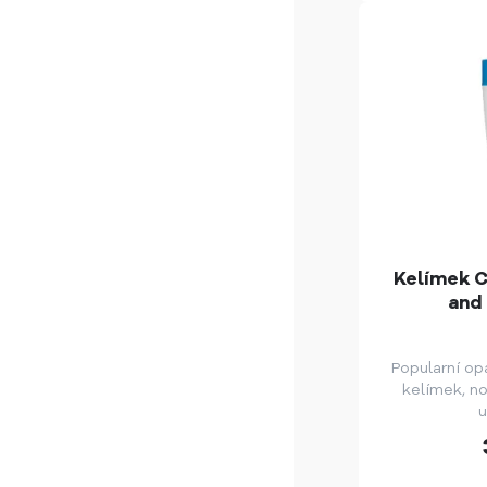
Kelímek C
and 
Popularní op
kelímek, n
u