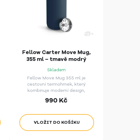
Fellow Carter Move Mug,
355 ml – tmavě modrý
Skladem
ý
Fellow Move Mug 355 ml je
cestovní termohrnek, který
kombinuje moderní design,
vysokou funkčnost a skvělý
990
Kč
zážitek z pití kávy.