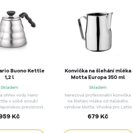
ario Buono Kettle
Konvička na šlehání mléka
1,2 l
Motta Europa 350 ml
Skladem
Skladem
a ohřev vody Hario
Nerezová profesionální konvička
ttle v sobě snoubí
na šlehání mléka od italského
Japonskou preciznost
výrobce Motta. Vhodná pro Latte
signem "V60".
Art.
959
Kč
679
Kč