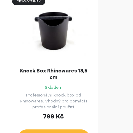
CENOVÝ TRHÁK
Knock Box Rhinowares 13,5
cm
Skladem
Profesionální knock box od
Rhinowares. Vhodný pro domácí i
profesionální použití.
799
Kč