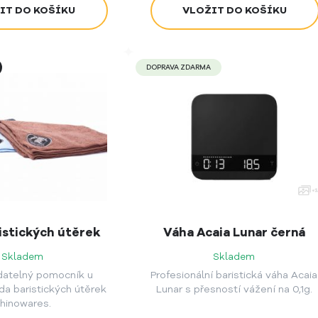
DOPRAVA ZDARMA
istických útěrek
Váha Acaia Lunar černá
Skladem
Skladem
datelný pomocník u
Profesionální baristická váha Acaia
da baristických útěrek
Lunar s přesností vážení na 0,1g.
hinowares.