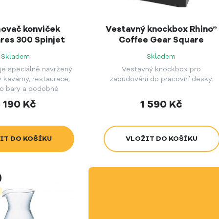
ovač konviček
Vestavný knockbox Rhino®
res 300 Spinjet
Coffee Gear Square
Skladem
Skladem
je speciálně navržený
Vestavný knockbox pro
 kavárny, restaurace,
zabudování do pracovní desky.
o bary a podobné
provozy.
 190
Kč
1 590
Kč