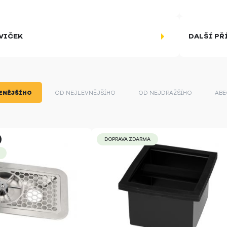
VIČEK
DALŠÍ PŘ
ENĚJŠÍHO
OD NEJLEVNĚJŠÍHO
OD NEJDRAŽŠÍHO
ABE
DOPRAVA ZDARMA