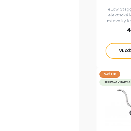
Fellow Stag
elektrická 
milovníky ká
maximální ko
4
Díky pokroč
plánování
nadmořs
aktualizac
příprav
NÁŠ TIP
DOPRAVA ZDARMA