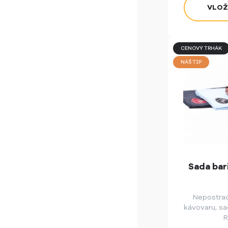
CENOVÝ TRHÁK
NÁŠ TIP
Sada bar
Nepostra
kávovaru, sa
R