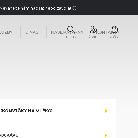
 Neváhejte nám napsat nebo zavolat 🙂
 Pitalito
s chutí maracuji a zralého manga.
LUŽBY
O NÁS
NAŠE KAVÁRNY
KONTAKTY
HLEDÁNÍ
UŽIVATEL
KOŠÍK
 (KONVIČKY NA MLÉKO)
NA KÁVU