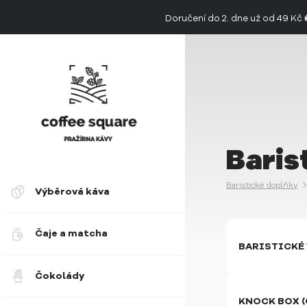
Doručení do 2. dne už od 49 Kč
👉 Objevte jedinečnou chuť limitovan
Baris
Baristické doplňky
Výběrová káva
Čaje a matcha
BARISTICKÉ
Čokolády
KNOCK BOX 