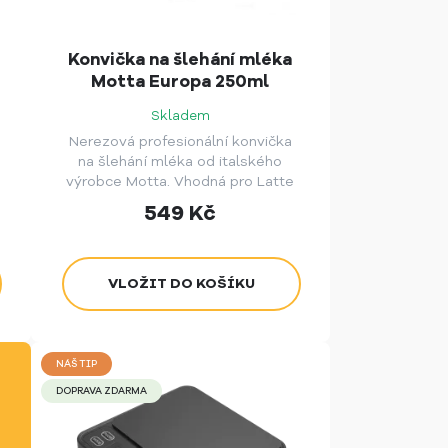
Konvička na šlehání mléka
Motta Europa 250ml
Skladem
Nerezová profesionální konvička
na šlehání mléka od italského
výrobce Motta. Vhodná pro Latte
Art.
549
Kč
NÁŠ TIP
DOPRAVA ZDARMA