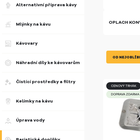
Alternativní příprava kávy
OPLACH KON
Mlýnky na kávu
Kávovary
OD NEJOBLÍB
Náhradní díly ke kávovarům
Čistící prostředky a filtry
CENOVÝ TRHÁK
DOPRAVA ZDARMA
Kelímky na kávu
Úprava vody
Baristické doplňky