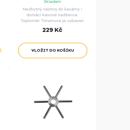
Skladem
Nezbytný nástroj do kavárny i
domácí kávové nadšence.
Teploměr Timemore je vybaven
klasickým displejem a svorkou pro
229
Kč
snadné použití při měření.