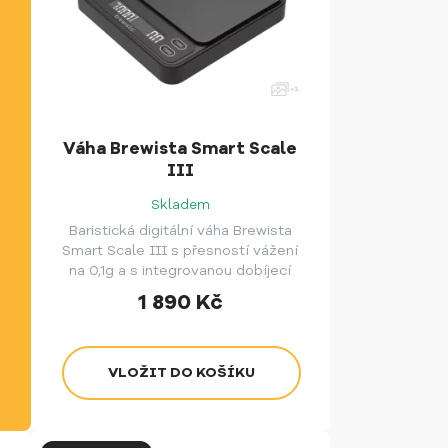
Váha Brewista Smart Scale
III
Skladem
Baristická digitální váha Brewista
Smart Scale III s přesností vážení
na 0,1g a s integrovanou dobíjecí
baterií pomocí USB kabelu.
1 890
Kč