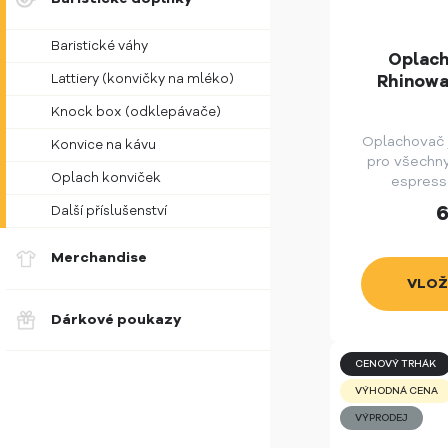
Baristické váhy
Oplach
Rhinowa
Lattiery (konvičky na mléko)
Knock box (odklepávače)
Oplachovač 
Konvice na kávu
pro všechny
Oplach konviček
espress
6
Další příslušenství
Merchandise
Dárkové poukazy
CENOVÝ TRHÁK
VÝHODNÁ CENA
VÝPRODEJ