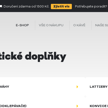
 🚚. Doručení zdarma od 1500 Kč.
Zjistit víc
Potřebujete poradit?
é kávy odrůdy Orange Bourbon fermentované s maracujou
Kolumbie
E-SHOP
VŠE O NÁKUPU
O KÁVĚ
NAŠE S
tické doplňky
 VÁHY
LATTIERY
(ODKLEPÁVAČE)
KONVICE 