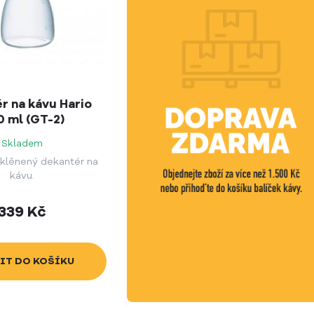
r na kávu Hario
 ml (GT-2)
Skladem
sklěnený dekantér na
kávu.
339
Kč