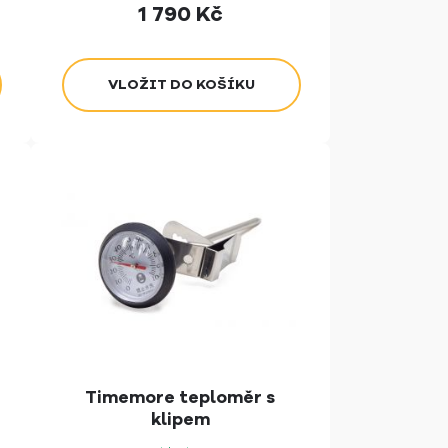
1 790
Kč
Timemore teploměr s
klipem