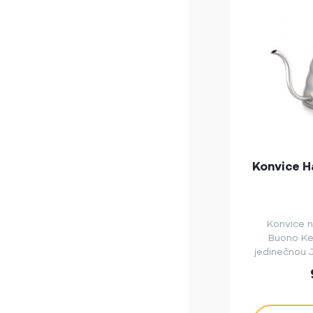
Konvice H
Konvice n
Buono Ke
jedinečnou 
s de