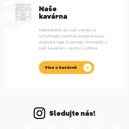
Naše
kavárna
Nahlédněte do naší výroby a
ochutnejte čerstvě pražené kávy,
anglické čaje či domácí limonády v
naší kavárně v centru Lednice.
Více o kavárně
Sledujte nás!