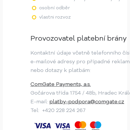
osobní odběr
vlastni rozvoz
Provozovatel platební brány
Kontaktní údaje včetně telefonního čís
e-mailové adresy pro případné rekla
nebo dotazy k platbám:
ComGate Payments, a.s.
Gočárova třída 1754 / 48b, Hradec Krá
E-mail:
platby-podpora@comgate.cz
Tel: +420 228 224 267