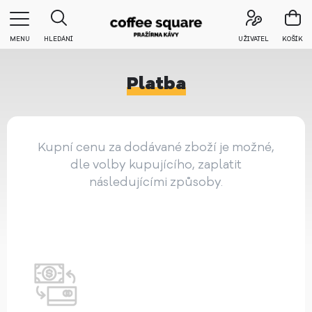
MENU
HLEDÁNÍ
UŽIVATEL
KOŠÍK
Platba
Kupní cenu za dodávané zboží je možné,
dle volby kupujícího, zaplatit
následujícími způsoby.