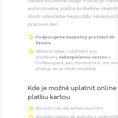
zadáte potřebné údaje. Pokud je tran
autorizována, platba proběhne okamži
zboží odesíláme nejpozději následující
pracovní den.
Podporujeme bezpečný protokol 3D
Secure
.
Veškeré údaje o platbách jsou
předávány
zabezpečenou cestou
a
Coffeesquare jako obchodník k nim n
přístup, ani je nikde neukládá.
Kde je možné uplatnit online
platbu kartou
doručení na vaší adresu kurýrem
doručení zásilky do jednoho z výdejních