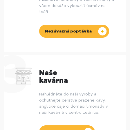
všem dokáže vykouzlit úsměv na
tváři.
Nezávazná poptávka
Naše
kavárna
Nahlédněte do naší výroby a
ochutnejte čerstvě pražené kávy,
anglické čaje či domácí limonády v
naší kavárně v centru Lednice.