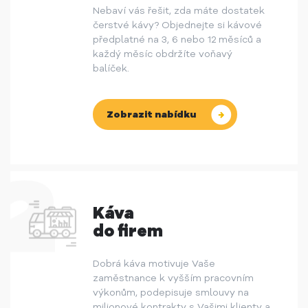
Nebaví vás řešit, zda máte dostatek
čerstvé kávy? Objednejte si kávové
předplatné na 3, 6 nebo 12 měsíců a
každý měsíc obdržíte voňavý
balíček.
Zobrazit nabídku
Káva
do firem
Dobrá káva motivuje Vaše
zaměstnance k vyšším pracovním
výkonům, podepisuje smlouvy na
milionové kontrakty s Vašimi klienty a