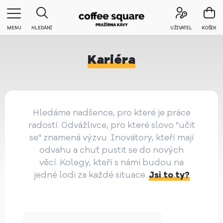
MENU
HLEDÁNÍ
UŽIVATEL
KOŠÍK
Kariéra
Hledáme nadšence, pro které je práce
radostí. Odvážlivce, pro které slovo "učit
se" znamená výzvu. Inovátory, kteří mají
odvahu a chuť pustit se do nových
věcí. Kolegy, kteří s námi budou na
jedné lodi za každé situace.
Jsi to ty?