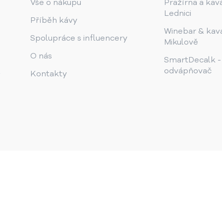
Vše o nákupu
Pražírna a kav
Lednici
Příběh kávy
Winebar & kav
Spolupráce s influencery
Mikulově
O nás
SmartDecalk -
odvápňovač
Kontakty