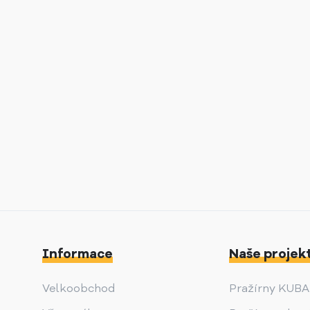
Informace
Naše projek
Velkoobchod
Pražírny KUB