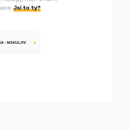
uace.
Jsi to ty?
A - MIKULOV