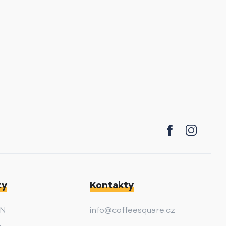
ty
Kontakty
AN
info@coffeesquare.cz