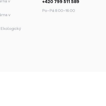
árna v
+420 799 511 589
Po–Pá 8:00–16:00
árna v
 Ekologický