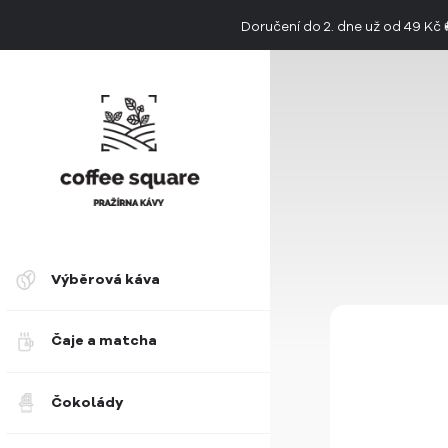
Doručení do 2. dne už od 49 Kč
👉 Objevte jedinečnou chuť limitovan
Výběrová káva
Čaje a matcha
Čokolády