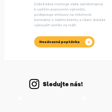
Dobrá káva motivuje Vaše zaměstnance
k vyšším pracovním výkonům,
podepisuje smlouvy na milionové
kontrakty s Vašimi klienty a všem dokáže
vykouzlit úsměv na tváři.
Nezávazná poptávka
Sledujte nás!