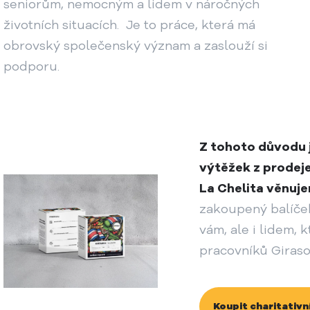
seniorům, nemocným a lidem v náročných
životních situacích. Je to práce, která má
obrovský společenský význam a zaslouží si
podporu.
Z tohoto důvodu j
výtěžek z prodeje
La Chelita věnuj
zakoupený balíček
vám, ale i lidem, 
pracovníků Giraso
Koupit charitativn