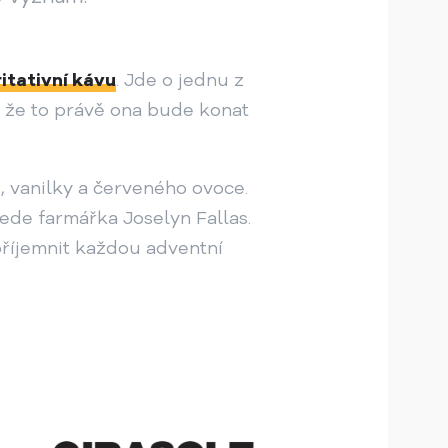
itativní kávu
. Jde o jednu z
, že to právě ona bude konat
 vanilky a červeného ovoce.
vede farmářka Joselyn Fallas.
zpříjemnit každou adventní