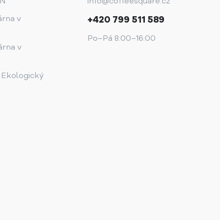
AN
info@coffeesquare.cz
árna v
+420 799 511 589
Po–Pá 8:00–16:00
árna v
 Ekologický