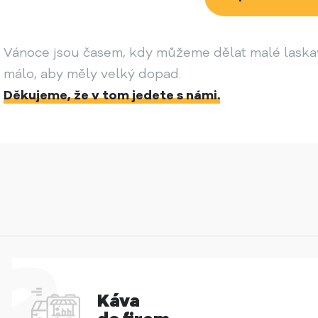
Vánoce jsou časem, kdy můžeme dělat malé laskav
málo, aby měly velký dopad.
Děkujeme, že v tom jedete s námi.
Káva