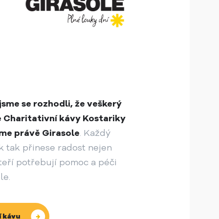
sme se rozhodli, že veškerý
 Charitativní kávy Kostariky
eme právě Girasole
. Každý
 tak přinese radost nejen
kteří potřebují pomoc a péči
le.
í kávu