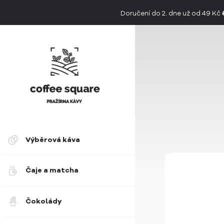
Doručení do 2. dne už od 49 Kč
👉 Objevte jedinečnou chuť limitovan
Výběrová káva
Čaje a matcha
Čokolády