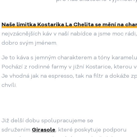
Naše limitka Kostarika La Chelita se mění na char
nejvzácnějších káv v naší nabídce a jsme moc rádi
dobro svým jménem.
Je to káva s jemným charakterem a tóny karamelu,
Pochází z rodinné farmy v jižní Kostarice, kterou 
Je vhodná jak na espresso, tak na filtr a dokáže 
chvíli.
Již delší dobu spolupracujeme se
sdružením
Girasole
, které poskytuje podporu