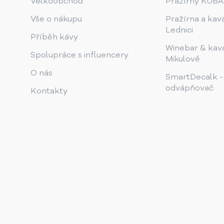
Velkoobchod
Pražírny KUB
Vše o nákupu
Pražírna a kav
Lednici
Příběh kávy
Winebar & kav
Spolupráce s influencery
Mikulově
O nás
SmartDecalk -
odvápňovač
Kontakty