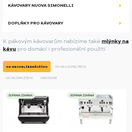
KÁVOVARY NUOVA SIMONELLI
DOPLŇKY PRO KÁVOVARY
K pákovým kávovarům nabízíme také
mlýnky na
kávu
pro domácí i profesionální použití.
OD NEJOBLÍBENĚJŠÍHO
OD NEJLEVNĚJŠÍHO
OD NEJDRAŽŠÍHO
ABECEDNĚ
DOPRAVA ZDARMA
DOPRAVA ZDARMA