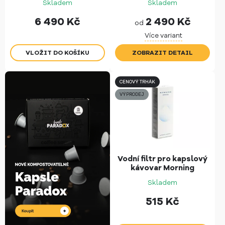
Skladem
Skladem
6 490
Kč
2 490
Kč
od
Více variant
ZOBRAZIT DETAIL
CENOVÝ TRHÁK
VÝPRODEJ
Vodní filtr pro kapslový
kávovar Morning
Skladem
515
Kč