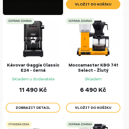
DOPRAVA ZDARMA
DOPRAVA ZDARMA
Kávovar Gaggia Classic
Moccamaster KBG 741
E24 - černá
Select - Žlutý
Skladem u dodavatele
Skladem
11 490
Kč
6 490
Kč
ZOBRAZIT DETAIL
VÝHODNÁ CENA
DOPRAVA ZDARMA