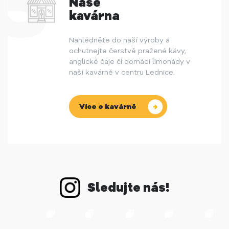
Naše
kavárna
Nahlédněte do naší výroby a
ochutnejte čerstvě pražené kávy,
anglické čaje či domácí limonády v
naší kavárně v centru Lednice.
Více o kavárně
Sledujte nás!