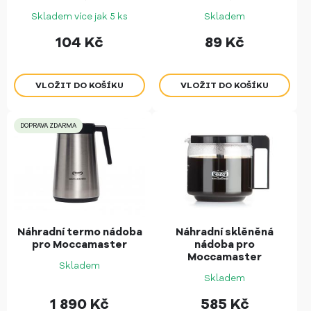
Skladem více jak 5 ks
Skladem
104
Kč
89
Kč
DOPRAVA ZDARMA
Náhradní termo nádoba
Náhradní sklěněná
pro Moccamaster
nádoba pro
Moccamaster
Skladem
Skladem
1 890
Kč
585
Kč