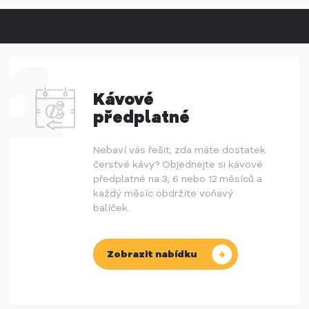
Kávové
předplatné
Nebaví vás řešit, zda máte dostatek
čerstvé kávy? Objednejte si kávové
předplatné na 3, 6 nebo 12 měsíců a
každý měsíc obdržíte voňavý
balíček.
Zobrazit nabídku