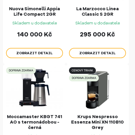
Nuova Simonelli Appia
La Marzocco Linea
Life Compact 2GR
Classic S 2GR
Skladem u dodavatele
Skladem u dodavatele
140 000
Kč
295 000
Kč
ZOBRAZIT DETAIL
ZOBRAZIT DETAIL
DOPRAVA ZDARMA
CENOVÝ TRHÁK
DOPRAVA ZDARMA
Moccamaster KBGT 741
Krups Nespresso
AO s termonádobou -
Essenza Mini XN 110B10
černá
Grey