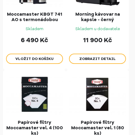
Moccamaster KBGT 741
Morning kávovar na
AO s termonádobou
kapsle - černý
Skladem
Skladem u dodavatele
6 490
Kč
11 900
Kč
ZOBRAZIT DETAIL
Papírové filtry
Papírové filtry
Moccamaster vel. 4 (100
Moccamaster vel. 1 (80
ks)
ks)