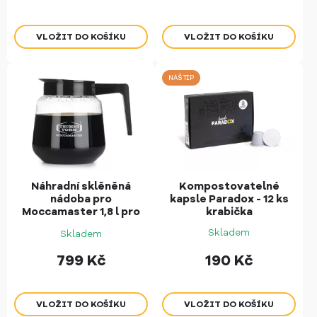
NÁŠ TIP
Náhradní sklěněná
Kompostovatelné
nádoba pro
kapsle Paradox - 12 ks
Moccamaster 1,8 l pro
krabička
CD Grand
Skladem
Skladem
799
Kč
190
Kč