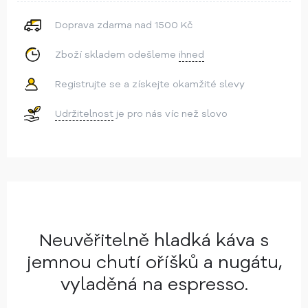
Doprava zdarma nad 1500 Kč
Zboží skladem odešleme
ihned
Registrujte se a získejte okamžité slevy
Udržitelnost
je pro nás víc než slovo
Neuvěřitelně hladká káva
s
jemnou chutí oříšků a nugátu,
vyladěná na espresso.