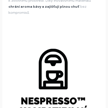
k životnímu prostředí. Díky inovativnímu materiálu
chrání aroma kávy a zajišťují plnou chuť
bez
kompromisů.