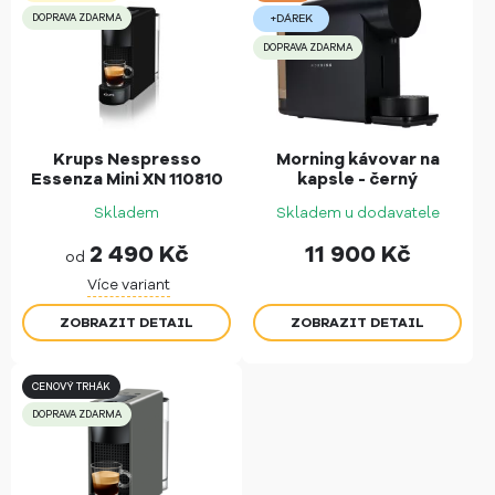
DOPRAVA ZDARMA
+DÁREK
DOPRAVA ZDARMA
Krups Nespresso
Morning kávovar na
Essenza Mini XN 110810
kapsle - černý
Skladem
Skladem u dodavatele
2 490
Kč
11 900
Kč
od
Více variant
ZOBRAZIT DETAIL
ZOBRAZIT DETAIL
CENOVÝ TRHÁK
DOPRAVA ZDARMA