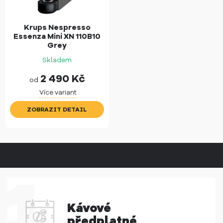
Krups Nespresso
Essenza Mini XN 110B10
Grey
Skladem
2 490
Kč
od
Více variant
ZOBRAZIT DETAIL
Kávové
předplatné