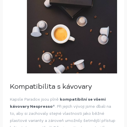
Kompatibilita s kávovary
Kapsle Paradox jsou plně
kompatibilní se všemi
kávovary Nespresso
®. Při jejich vývoji jsme dbali na
to, aby si zachovaly stejné vlastnosti jako běžné
plastové varianty a zároveň umožnily šetrnější přístup