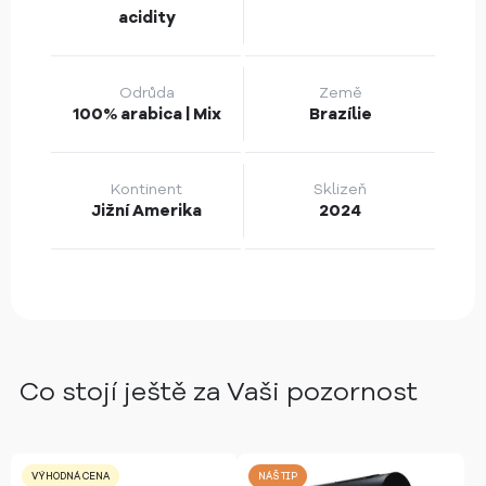
acidity
Odrůda
Země
100% arabica | Mix
Brazílie
Kontinent
Sklizeň
Jižní Amerika
2024
Co stojí ještě za Vaši pozornost
VÝHODNÁ CENA
NÁŠ TIP