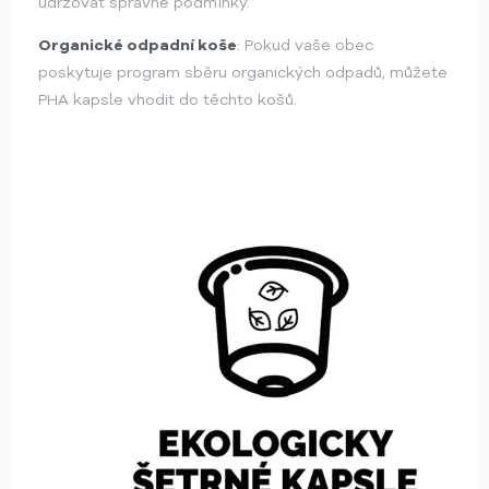
udržovat správné podmínky.
Organické odpadní koše
: Pokud vaše obec
poskytuje program sběru organických odpadů, můžete
PHA kapsle vhodit do těchto košů.