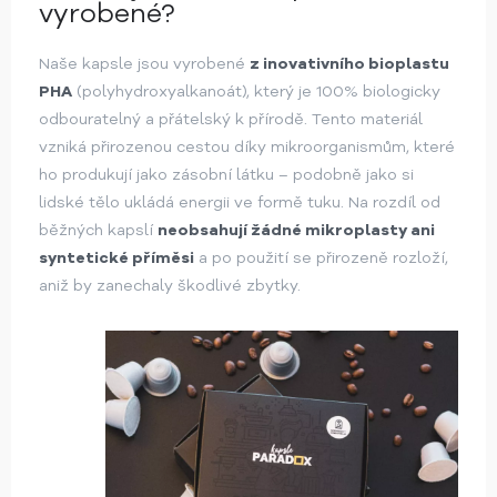
vyrobené?
Naše kapsle jsou vyrobené
z inovativního bioplastu
PHA
(polyhydroxyalkanoát), který je 100% biologicky
odbouratelný a přátelský k přírodě. Tento materiál
vzniká přirozenou cestou díky mikroorganismům, které
ho produkují jako zásobní látku – podobně jako si
lidské tělo ukládá energii ve formě tuku. Na rozdíl od
běžných kapslí
neobsahují žádné mikroplasty ani
syntetické příměsi
a po použití se přirozeně rozloží,
aniž by zanechaly škodlivé zbytky.