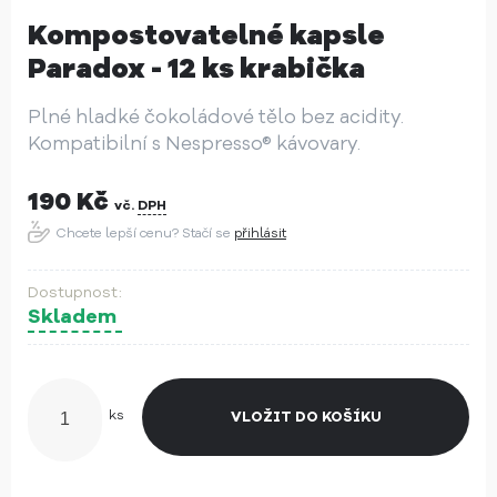
Kompostovatelné kapsle
Paradox - 12 ks krabička
Plné hladké čokoládové tělo bez acidity.
Kompatibilní s Nespresso® kávovary.
190
Kč
vč.
DPH
Chcete lepší cenu? Stačí se
přihlásit
Skladem
ks