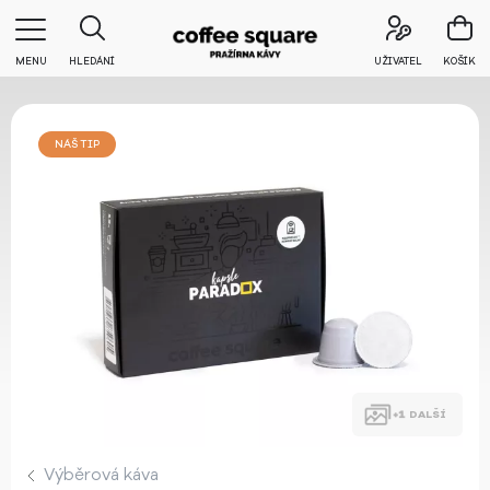
MENU
HLEDÁNÍ
UŽIVATEL
KOŠÍK
NÁŠ TIP
DALŠÍ
Výběrová káva