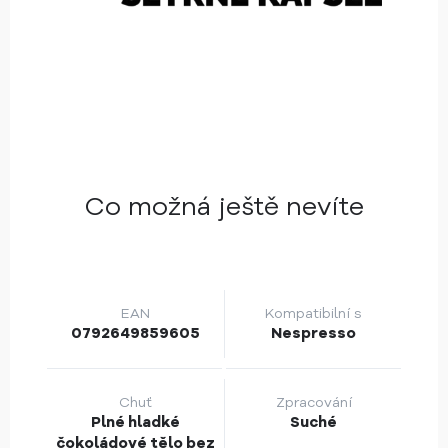
Co možná ještě nevíte
EAN
Kompatibilní s
0792649859605
Nespresso
Chuť
Zpracování
Plné hladké
Suché
čokoládové tělo bez