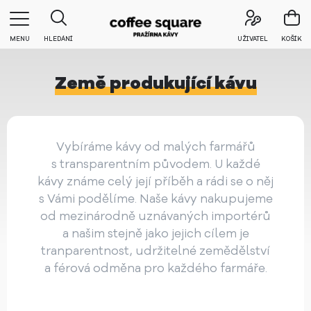
MENU
HLEDÁNÍ
UŽIVATEL
KOŠÍK
Země produkující kávu
Vybíráme kávy od malých farmářů
s transparentním původem. U každé
kávy známe celý její příběh a rádi se o něj
s Vámi podělíme. Naše kávy nakupujeme
od mezinárodně uznávaných importérů
a našim stejně jako jejich cílem je
tranparentnost, udržitelné zemědělství
a férová odměna pro každého farmáře.