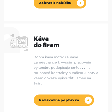
Zobrazit nabídku
Káva
do firem
Dobrá káva motivuje Vaše
zaměstnance k vyšším pracovním
výkonům, podepisuje smlouvy na
milionové kontrakty s Vašimi klienty a
všem dokáže vykouzlit úsměv na
tváři.
Nezávazná poptávka