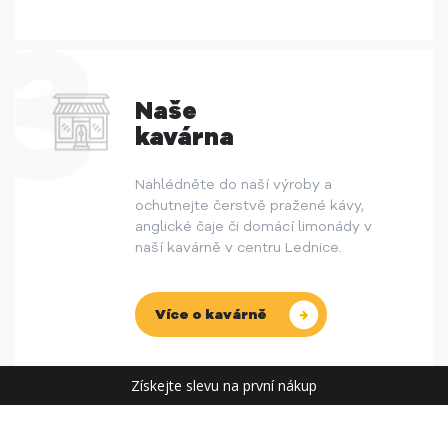
Naše
kavárna
Nahlédněte do naší výroby a
ochutnejte čerstvě pražené kávy,
anglické čaje či domácí limonády v
naší kavárně v centru Lednice.
Více o kavárně
Získejte slevu na první nákup