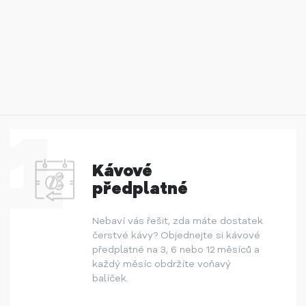
Kávové
předplatné
Nebaví vás řešit, zda máte dostatek
čerstvé kávy? Objednejte si kávové
předplatné na 3, 6 nebo 12 měsíců a
každý měsíc obdržíte voňavý
balíček.