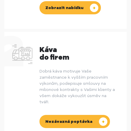
Zobrazit nabídku
Káva
do firem
Dobrá káva motivuje Vaše
zaměstnance k vyšším pracovním
výkonům, podepisuje smlouvy na
milionové kontrakty s Vašimi klienty a
všem dokáže vykouzlit úsměv na
tváři.
Nezávazná poptávka