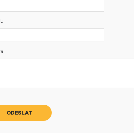
l:
a: