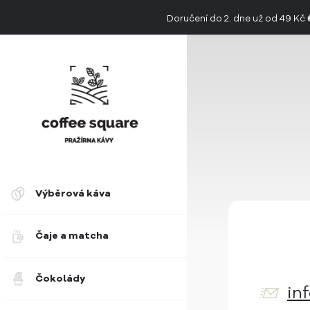
Doručení do 2. dne už od 49 Kč
👉 Objevte jedinečnou chuť limitovan
Výběrová káva
Čaje a matcha
Čokolády
in