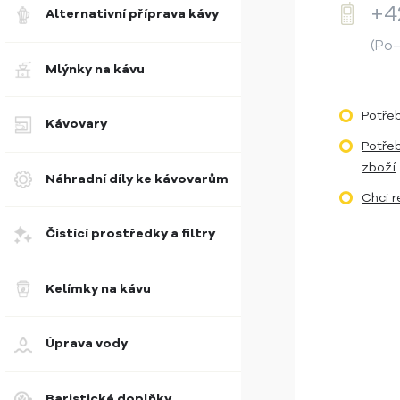
+4
Alternativní příprava kávy
(Po–
Mlýnky na kávu
Potře
Kávovary
Potře
zboží
Náhradní díly ke kávovarům
Chci 
Čistící prostředky a filtry
Kelímky na kávu
Úprava vody
Baristické doplňky