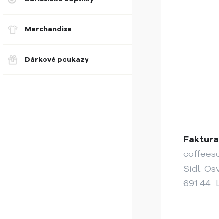
Merchandise
Dárkové poukazy
Faktura
coffeesq
Sidl. O
691 44 