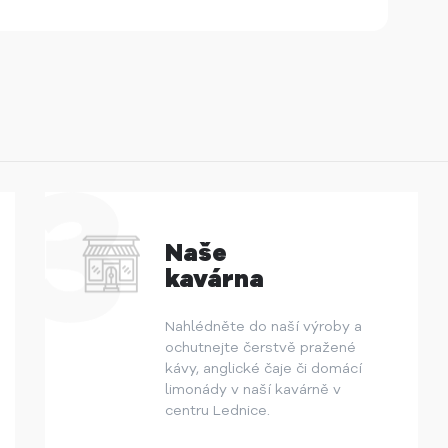
Naše
kavárna
Nahlédněte do naší výroby a
ochutnejte čerstvě pražené
kávy, anglické čaje či domácí
limonády v naší kavárně v
centru Lednice.