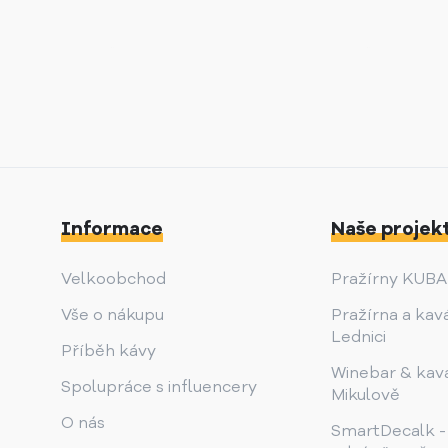
Informace
Naše projek
Velkoobchod
Pražírny KUB
Vše o nákupu
Pražírna a kav
Lednici
Příběh kávy
Winebar & kav
Spolupráce s influencery
Mikulově
O nás
SmartDecalk -