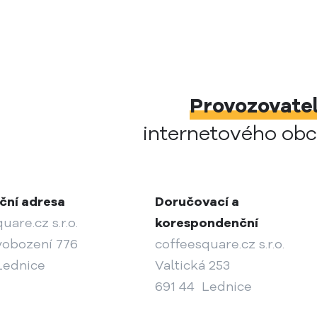
Provozovate
internetového ob
ční adresa
Doručovací a
uare.cz s.r.o.
korespondenční
svobození 776
coffeesquare.cz s.r.o.
Lednice
Valtická 253
691 44 Lednice