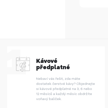
Kávové
předplatné
Nebaví vás řešit, zda máte
dostatek čerstvé kávy? Objednejte
si kávové předplatné na 3, 6 nebo
12 měsíců a každý měsíc obdržíte
voňavý balíček.