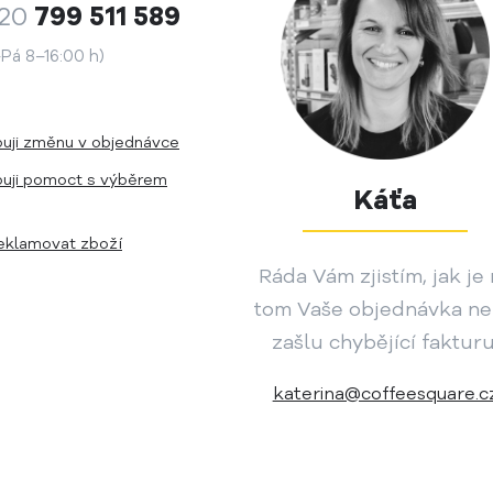
20
799 511 589
Pá 8–16:00 h)
buji změnu v objednávce
buji pomoct s výběrem
Káťa
reklamovat zboží
Ráda Vám zjistím, jak je
tom Vaše objednávka n
zašlu chybějící fakturu
katerina@coffeesquare.c