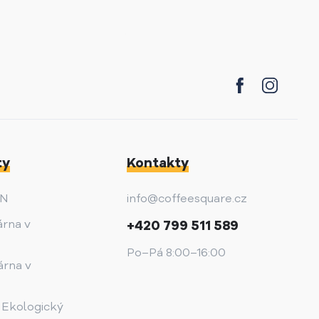
ty
Kontakty
AN
info@coffeesquare.cz
árna v
+420 799 511 589
Po–Pá 8:00–16:00
árna v
 Ekologický