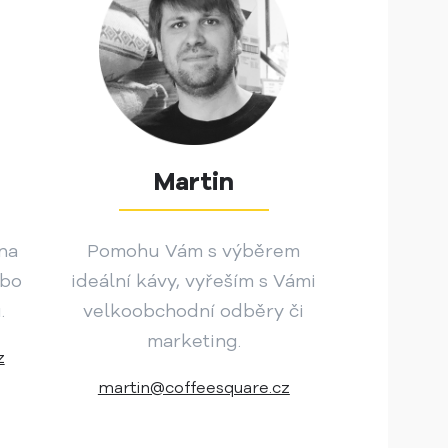
Martin
 na
Pomohu Vám s výběrem
ebo
ideální kávy, vyřeším s Vámi
.
velkoobchodní odběry či
marketing.
z
martin@coffeesquare.cz