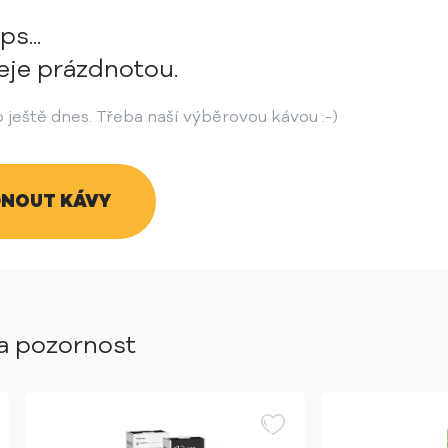
ps...
eje prázdnotou.
 ještě dnes. Třeba naší výběrovou kávou :-)
NOUT KÁVY
za pozornost