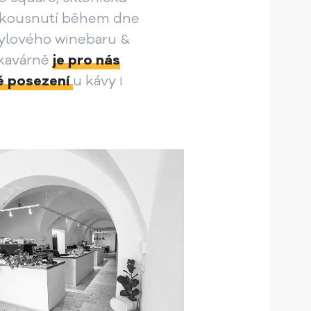
akousnutí během dne
tylového winebaru &
 kavárně
je pro nás
né posezení
u kávy i