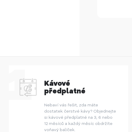
Kávové
předplatné
Nebaví vás řešit, zda máte
dostatek čerstvé kávy? Objednejte
si kávové předplatné na 3, 6 nebo
12 měsíců a každý měsíc obdržíte
voňavý balíček.