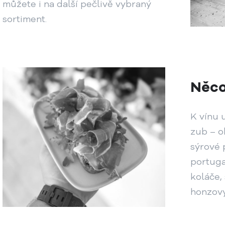
můžete i na další pečlivě vybraný
sortiment.
Něco
K vínu 
zub – o
sýrové 
portuga
koláče,
honzovy