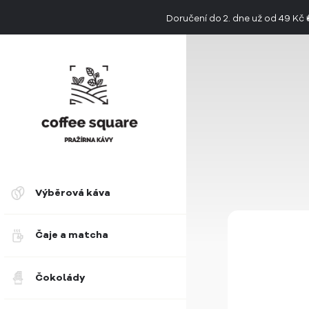
Doručení do 2. dne už od 49 Kč
👉 Objevte jedinečnou chuť limitovan
Výběrová káva
Čaje a matcha
Čokolády