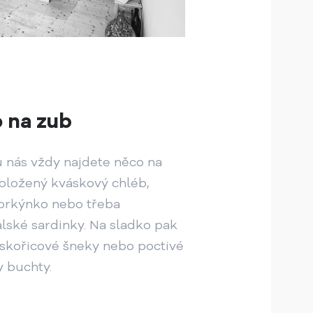
 na zub
u nás vždy najdete něco na
bložený kváskový chléb,
prkýnko nebo třeba
lské sardinky. Na sladko pak
 skořicové šneky nebo poctivé
 buchty.