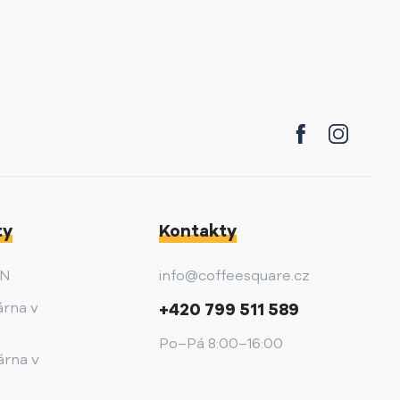
ty
Kontakty
AN
info@coffeesquare.cz
árna v
+420 799 511 589
Po–Pá 8:00–16:00
árna v