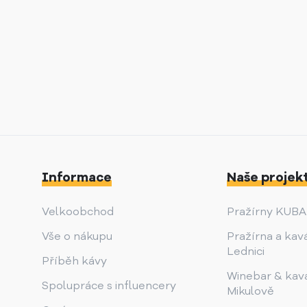
Informace
Naše projek
Velkoobchod
Pražírny KUB
Vše o nákupu
Pražírna a kav
Lednici
Příběh kávy
Winebar & kav
Spolupráce s influencery
Mikulově