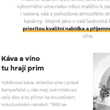
výborného vína nebo něco malého k z
i večera, vše v pohodové atmosféře s
kavárny. Stejně jako v naší lednické
prioritou kvalitní nabídka a příjem
vína.
Káva a víno
tu hrají prim
Výběrová káva, sklenka vína i pravé
šampaňské u nás mají své místo po
celý den a to přímo na kouzelném
mikulovském náměstí. Těšit se