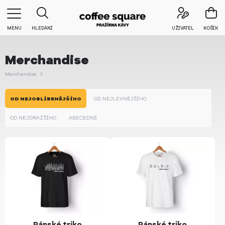
MENU
HLEDÁNÍ
UŽIVATEL
KOŠÍK
Merchandise
Merchandise
OD NEJOBLÍBENĚJŠÍHO
OD NEJLEVNĚJŠÍHO
OD NEJDRAŽŠÍHO
ABECEDNĚ
Pánské triko
Pánské triko