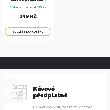
Skladem více jak 30 ks
249
Kč
Kávové
předplatné
Nebaví vás řešit, zda máte dostatek