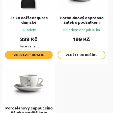
Triko coffeesquare
Porcelánový espresso
dámské
šálek s podšálkem
Skladem
Skladem více jak 10 ks
339
Kč
199
Kč
Více variant
ZOBRAZIT DETAIL
Porcelánový cappuccino
šálek s podšálkem