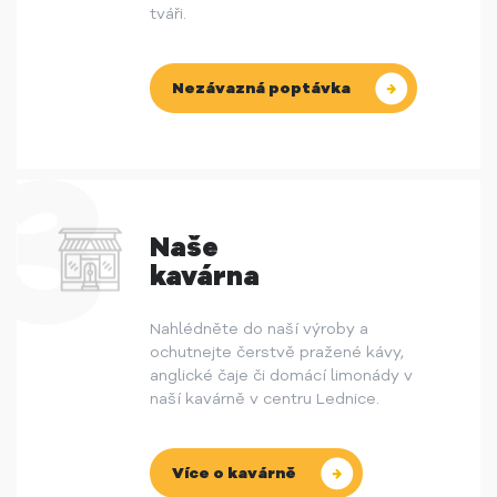
tváři.
Nezávazná poptávka
Naše
kavárna
Nahlédněte do naší výroby a
ochutnejte čerstvě pražené kávy,
anglické čaje či domácí limonády v
naší kavárně v centru Lednice.
Více o kavárně