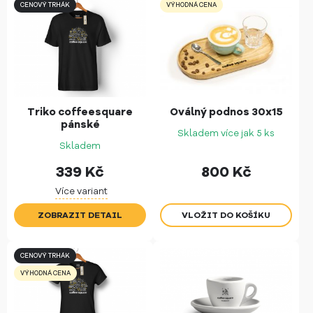
CENOVÝ TRHÁK
VÝHODNÁ CENA
Triko coffeesquare
Oválný podnos 30x15
pánské
Skladem více jak 5 ks
Skladem
339
Kč
800
Kč
Více variant
ZOBRAZIT DETAIL
CENOVÝ TRHÁK
VÝHODNÁ CENA