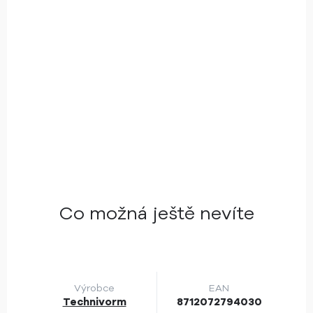
Co možná ještě nevíte
Výrobce
EAN
Technivorm
8712072794030