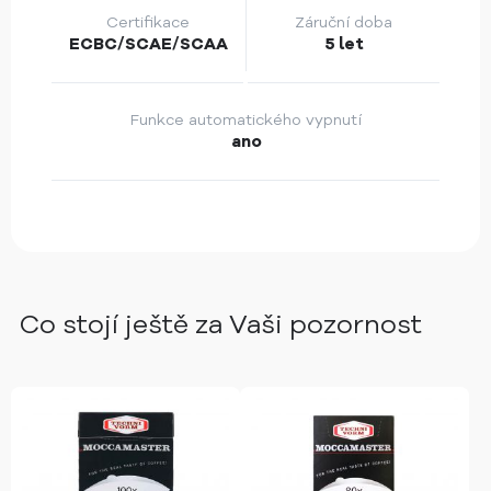
Certifikace
Záruční doba
ECBC/SCAE/SCAA
5 let
Funkce automatického vypnutí
ano
Co stojí ještě za Vaši pozornost