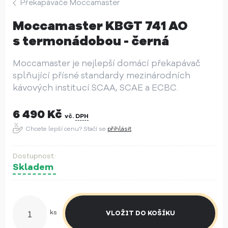
Překapávače Moccamaster
Moccamaster KBGT 741 AO
s termonádobou - černá
Moccamaster je nejlepší domácí překapávač
splňující přísné standardy mezinárodních
kávových institucí SCAA, SCAE a ECBC.
6 490
Kč
vč.
DPH
Chcete lepší cenu? Stačí se
přihlásit
Skladem
ks