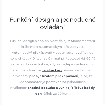
Funkční design a jednoduché
ovládání
Funkční design a spolehlivost dělají z Moccamasteru
krále mezi automatickými překapávači.
Automatický překápavač Moccamaster uvaří plnou
konvici kávy (10 káv) za 6 minut při teploutě 92-96 ºC
po celou dobu extrakce, kdy se nejlépe uvolňuje chuť
a aroma z kvalitní
čerstvé kávy
. Avšak skutečným
důvodem,
proč je králem překapávačů
, je to, že
Moccamaster je postaven na jednoduché
myšlence:
snadná obsluha a vynikající káva každý
den
, šálek za šálkem.