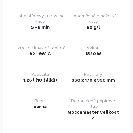
Doba přípravy filtrované
Doporučené množství
kávy
kávy
5 - 6 min
60 g/l
Extrakce kávy př teplotě
Výkon
92 - 96° C
1520 W
Kapacita
Rozměry
1,25 l (10 šálků)
360 x 170 x 330 mm
Barva
Doporučené papírové
černá
filtry
Moccamaster velikost
4