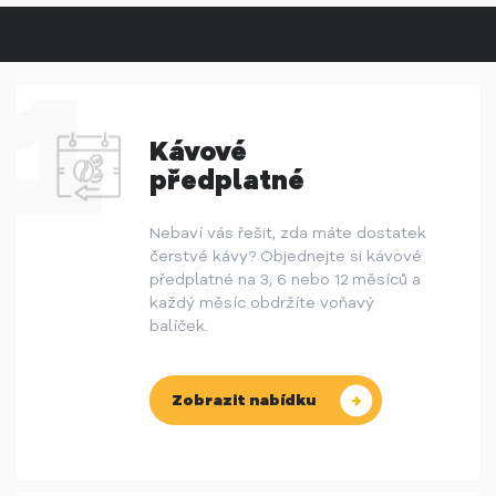
Kávové
předplatné
Nebaví vás řešit, zda máte dostatek
čerstvé kávy? Objednejte si kávové
předplatné na 3, 6 nebo 12 měsíců a
každý měsíc obdržíte voňavý
balíček.
Zobrazit nabídku