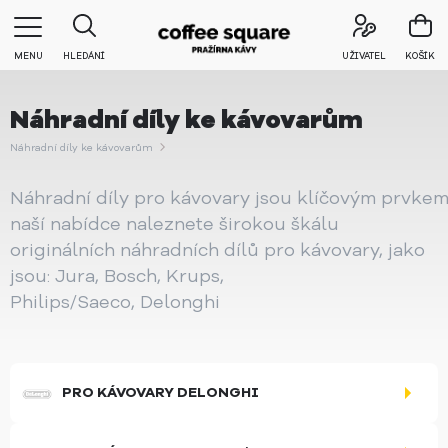
MENU
HLEDÁNÍ
UŽIVATEL
KOŠÍK
Náhradní díly ke kávovarům
Náhradní díly ke kávovarům
Náhradní díly pro kávovary jsou klíčovým prvkem
naší nabídce naleznete širokou škálu
originálních náhradních dílů pro kávovary, jako
jsou: Jura, Bosch, Krups,
Philips/Saeco, Delonghi
PRO KÁVOVARY DELONGHI