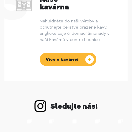
kavárna
Nahlédněte do naší výroby a
ochutnejte čerstvě pražené kávy,
anglické čaje či domácí limonády v
naší kavárně v centru Lednice.
Více o kavárně
Sledujte nás!