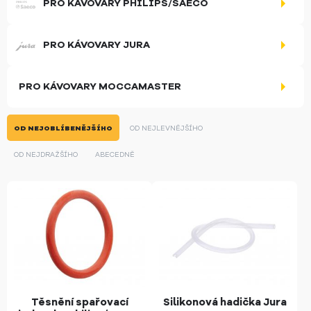
PRO KÁVOVARY PHILIPS/SAECO
PRO KÁVOVARY JURA
PRO KÁVOVARY MOCCAMASTER
OD NEJOBLÍBENĚJŠÍHO
OD NEJLEVNĚJŠÍHO
OD NEJDRAŽŠÍHO
ABECEDNĚ
Těsnění spařovací
Silikonová hadička Jura