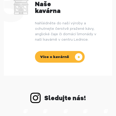
Naše
kavárna
Nahlédněte do naší výroby a
ochutnejte čerstvě pražené kávy,
anglické čaje či domácí limonády v
naší kavárně v centru Lednice.
Více o kavárně
Sledujte nás!