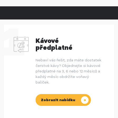
Kávové
předplatné
Nebaví vás řešit, zda máte dostatek
čerstvé kávy? Objednejte si kávové
předplatné na 3, 6 nebo 12 měsíců a
každý měsíc obdržíte voňavý
balíček.
Zobrazit nabídku