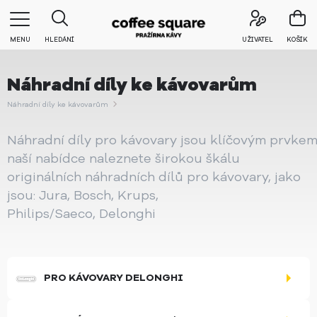
MENU
HLEDÁNÍ
UŽIVATEL
KOŠÍK
Náhradní díly ke kávovarům
Náhradní díly ke kávovarům
Náhradní díly pro kávovary jsou klíčovým prvkem
naší nabídce naleznete širokou škálu
originálních náhradních dílů pro kávovary, jako
jsou: Jura, Bosch, Krups,
Philips/Saeco, Delonghi
PRO KÁVOVARY DELONGHI