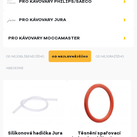
PRO KÁVOVARY PHILIPS/SAECO
PRO KÁVOVARY JURA
PRO KÁVOVARY MOCCAMASTER
OD NEJOBLÍBENĚJŠÍHO
OD NEJLEVNĚJŠÍHO
OD NEJDRAŽŠÍHO
ABECEDNĚ
Silikonová hadička Jura
Těsnění spařovací