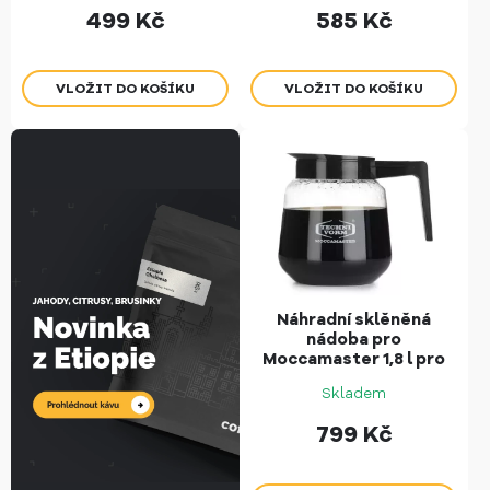
499
Kč
585
Kč
Náhradní sklěněná
nádoba pro
Moccamaster 1,8 l pro
CD Grand
Skladem
799
Kč