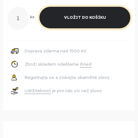
ks
Doprava zdarma nad 1500 Kč
Zboží skladem odešleme
ihned
Registrujte se a získejte okamžité slevy
Udržitelnost
je pro nás víc než slovo