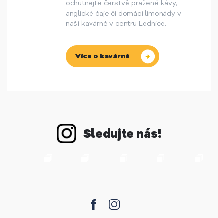
ochutnejte čerstvě pražené kávy,
anglické čaje či domácí limonády v
naší kavárně v centru Lednice.
Více o kavárně
Sledujte nás!