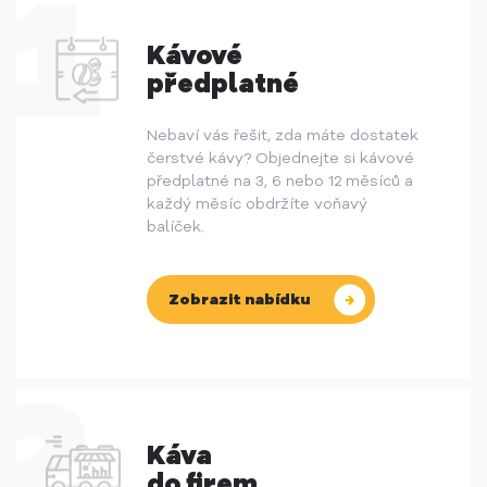
Kávové
předplatné
Nebaví vás řešit, zda máte dostatek
čerstvé kávy? Objednejte si kávové
předplatné na 3, 6 nebo 12 měsíců a
každý měsíc obdržíte voňavý
balíček.
Zobrazit nabídku
Káva
do firem