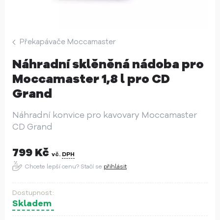
Překapávače Moccamaster
Náhradní sklěněná nádoba pro
Moccamaster 1,8 l pro CD
Grand
Náhradní konvice pro kavovary Moccamaster
CD Grand
799
Kč
vč.
DPH
Chcete lepší cenu? Stačí se
přihlásit
Skladem