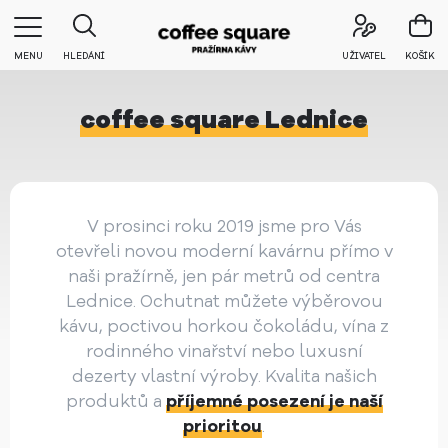
MENU
HLEDÁNÍ
UŽIVATEL
KOŠÍK
coffee square Lednice
V prosinci roku 2019 jsme pro Vás
otevřeli novou moderní kavárnu přímo v
naši pražírně, jen pár metrů od centra
Lednice. Ochutnat můžete výběrovou
kávu, poctivou horkou čokoládu, vína z
rodinného vinařství nebo luxusní
dezerty vlastní výroby. Kvalita našich
produktů a
příjemné posezení je naší
prioritou
.